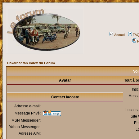
Accueil
FA
P
Dakardantan Index du Forum
Voi
Avatar
Tout à p
Insc
Mess
Contact lacoste
Adresse e-mail:
Localis
Message Privé:
Site
MSN Messenger:
Em
Yahoo Messenger:
Lo
Adresse AIM: