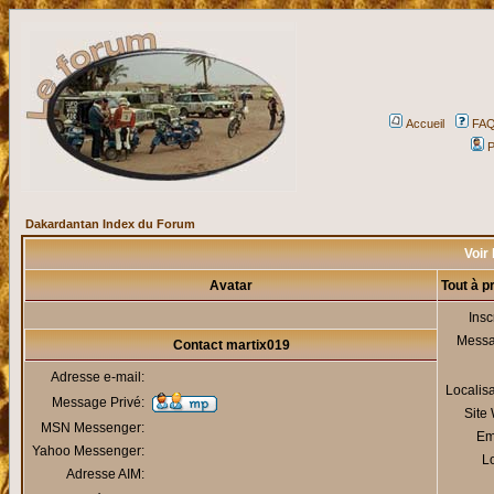
Accueil
FA
P
Dakardantan Index du Forum
Voir 
Avatar
Tout à p
Insc
Mess
Contact martix019
Adresse e-mail:
Localis
Message Privé:
Site
MSN Messenger:
Em
Yahoo Messenger:
Lo
Adresse AIM: