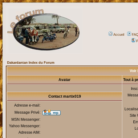
Accueil
FA
P
Dakardantan Index du Forum
Voir 
Avatar
Tout à p
Insc
Mess
Contact martix019
Adresse e-mail:
Localis
Message Privé:
Site
MSN Messenger:
Em
Yahoo Messenger:
Lo
Adresse AIM: