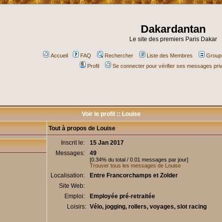
Dakardantan
Le site des premiers Paris Dakar
Accueil
FAQ
Rechercher
Liste des Membres
Groupe
Profil
Se connecter pour vérifier ses messages pri
Voir le profil :: Louise
Tout à propos de Louise
Inscrit le:
15 Jan 2017
Messages:
49
[0.34% du total / 0.01 messages par jour]
Trouver tous les messages de Louise
Localisation:
Entre Francorchamps et Zolder
Site Web:
Emploi:
Employée pré-retraitée
Loisirs:
Vélo, jogging, rollers, voyages, slot racing