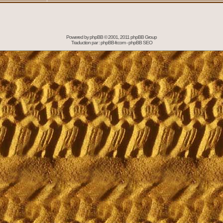
Powered by
phpBB
© 2001, 2011 phpBB Group
Traduction par :
phpBB-fr.com
-
phpBB SEO