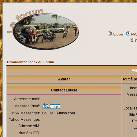
Accueil
FA
P
Dakardantan Index du Forum
Voi
Avatar
Tout à p
Insc
Contact Louise
Mess
Adresse e-mail:
Message Privé:
Localis
MSN Messenger:
Louise_39msn.com
Site
Yahoo Messenger:
Em
Adresse AIM:
Lo
Numéro ICQ: