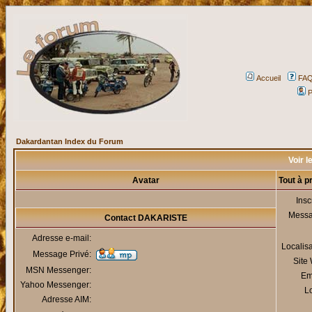
Accueil
FA
P
Dakardantan Index du Forum
Voir l
Avatar
Tout à 
Insc
Mess
Contact DAKARISTE
Adresse e-mail:
Localis
Message Privé:
Site
MSN Messenger:
Em
Yahoo Messenger:
Lo
Adresse AIM: