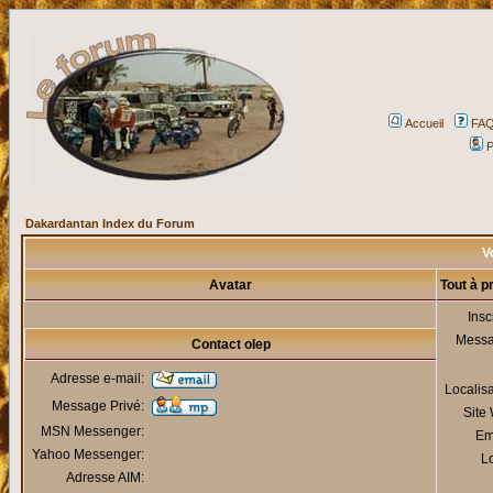
Accueil
FA
P
Dakardantan Index du Forum
Vo
Avatar
Tout à p
Insc
Mess
Contact olep
Adresse e-mail:
Localis
Message Privé:
Site
MSN Messenger:
Em
Yahoo Messenger:
Lo
Adresse AIM: