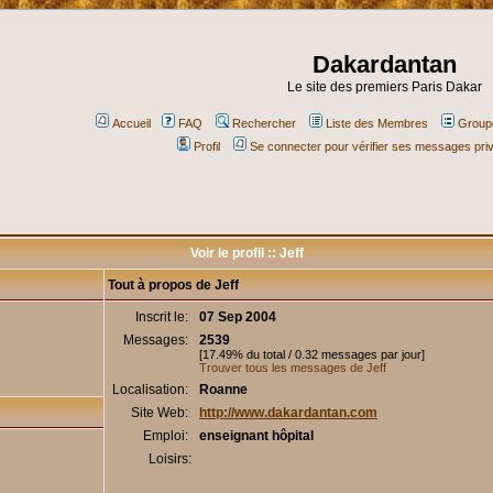
Dakardantan
Le site des premiers Paris Dakar
Accueil
FAQ
Rechercher
Liste des Membres
Groupe
Profil
Se connecter pour vérifier ses messages pri
Voir le profil :: Jeff
Tout à propos de Jeff
Inscrit le:
07 Sep 2004
Messages:
2539
[17.49% du total / 0.32 messages par jour]
Trouver tous les messages de Jeff
Localisation:
Roanne
Site Web:
http://www.dakardantan.com
Emploi:
enseignant hôpital
Loisirs: