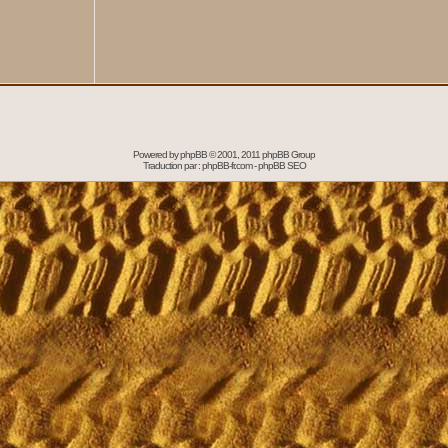
Powered by
phpBB
© 2001, 2011 phpBB Group
Traduction par :
phpBB-fr.com
-
phpBB SEO