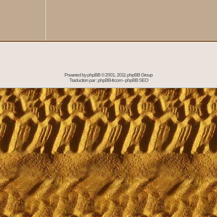
Powered by
phpBB
© 2001, 2011 phpBB Group
Traduction par :
phpBB-fr.com
-
phpBB SEO