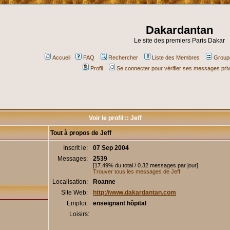
Dakardantan
Le site des premiers Paris Dakar
Accueil
FAQ
Rechercher
Liste des Membres
Groupe
Profil
Se connecter pour vérifier ses messages pri
Voir le profil :: Jeff
Tout à propos de Jeff
Inscrit le:
07 Sep 2004
Messages:
2539
[17.49% du total / 0.32 messages par jour]
Trouver tous les messages de Jeff
Localisation:
Roanne
Site Web:
http://www.dakardantan.com
Emploi:
enseignant hôpital
Loisirs: