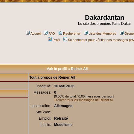
Dakardantan
Le site des premiers Paris Dakar
Accueil
FAQ
Rechercher
Liste des Membres
Groupe
Profil
Se connecter pour vérifier ses messages pri
Voir le profil :: Reiner All
Tout à propos de Reiner All
Inscrit le:
16 Mai 2026
Messages:
0
[0.00% du total / 0.00 messages par jour]
Trouver tous les messages de Reiner All
Localisation:
Allemagne
Site Web:
Emploi:
Retraité
Loisirs:
Modelisme