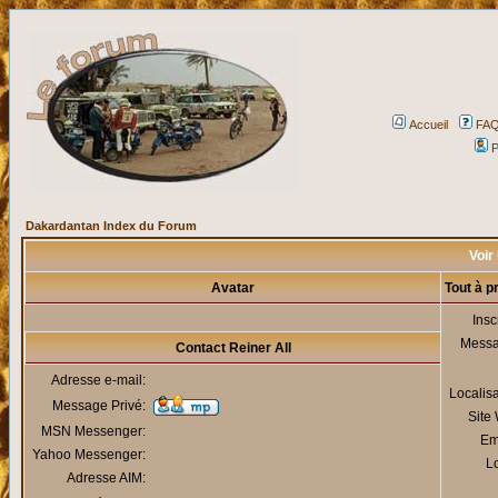
Accueil
FA
P
Dakardantan Index du Forum
Voir 
Avatar
Tout à p
Insc
Mess
Contact Reiner All
Adresse e-mail:
Localis
Message Privé:
Site
MSN Messenger:
Em
Yahoo Messenger:
Lo
Adresse AIM: