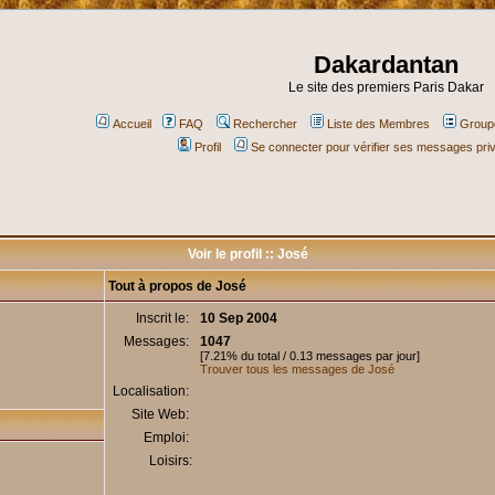
Dakardantan
Le site des premiers Paris Dakar
Accueil
FAQ
Rechercher
Liste des Membres
Groupe
Profil
Se connecter pour vérifier ses messages pri
Voir le profil :: José
Tout à propos de José
Inscrit le:
10 Sep 2004
Messages:
1047
[7.21% du total / 0.13 messages par jour]
Trouver tous les messages de José
Localisation:
Site Web:
Emploi:
Loisirs: