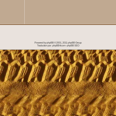
Powered by
phpBB
© 2001, 2011 phpBB Group
Traduction par :
phpBB-fr.com
-
phpBB SEO