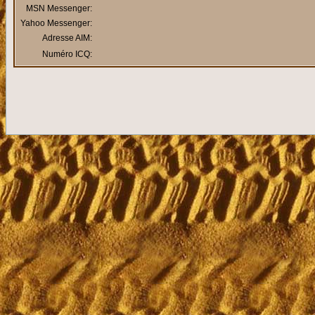
MSN Messenger:
Yahoo Messenger:
Adresse AIM:
Numéro ICQ: