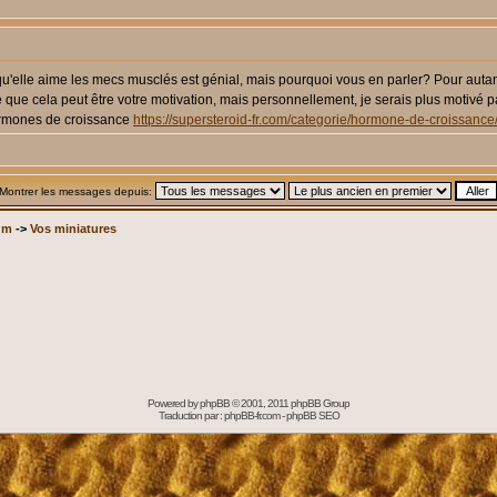
t qu'elle aime les mecs musclés est génial, mais pourquoi vous en parler? Pour auta
e que cela peut être votre motivation, mais personnellement, je serais plus motivé 
ormones de croissance
https://supersteroid-fr.com/categorie/hormone-de-croissance
Montrer les messages depuis:
um
->
Vos miniatures
Powered by
phpBB
© 2001, 2011 phpBB Group
Traduction par :
phpBB-fr.com
-
phpBB SEO