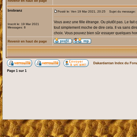
Revenir en haut de page
brobranz
Posté le: Ven 19 Mar 2021, 20:25
Sujet du message:
Vous avez une fille étrange. Ou plutôt pas. Le fai
Inscrit le: 19 Mar 2021
tout simplement moche de dire cela. Il va sans dir
Messages: 8
choix. Vous pouvez bien sûr essayer quelques h
Revenir en haut de page
Dakardantan Index du For
Page
1
sur
1