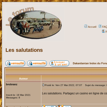
Accueil
FA
P
Les salutations
Dakardantan Index du For
Auteur
brobranz
Posté le: Ven 27 Mai 2022, 07:07
Sujet du message: L
Les salutations. Partagez un casino en ligne de 
Inscrit le: 19 Mar 2021
Messages: 8