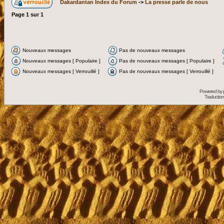
Dakardantan Index du Forum
->
La presse parle de nous
Page
1
sur
1
Nouveaux messages
Pas de nouveaux messages
Nouveaux messages [ Populaire ]
Pas de nouveaux messages [ Populaire ]
Nouveaux messages [ Verrouillé ]
Pas de nouveaux messages [ Verrouillé ]
Powered by
Traduction