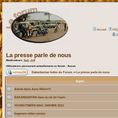
Accueil
FA
P
La presse parle de nous
Modérateurs:
Seb
,
Jeff
Utilisateurs parcourant actuellement ce forum : Aucun
Dakardantan Index du Forum
->
La presse parle de nous
Sujets
Article dans Auto Rétro!!!!
DAKARDANTAN dans la vie de l'auto
YOUNGTIMERS MAG JANVIER 2012
fragment video ancien