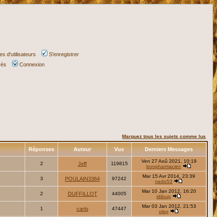
s d'utilisateurs
S'enregistrer
vés
Connexion
Marquez tous les sujets comme lus
Réponses
Auteur
Vus
Derniers Messages
Ven 27 Aoû 2021, 10:19
2
Jeff
119815
bonpharmacien
Mar 15 Avr 2014, 23:39
3
POULAIN3364
97242
nedo53
Mar 10 Jan 2012, 16:20
2
DUFFILLOT
44005
idiloup
Mar 03 Jan 2012, 21:53
1
carlo
47447
olep