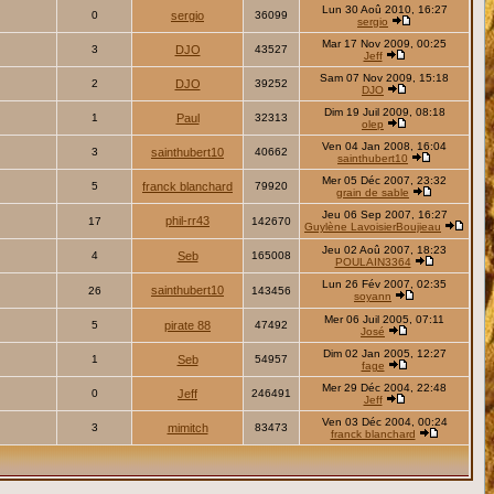
Lun 30 Aoû 2010, 16:27
0
sergio
36099
sergio
Mar 17 Nov 2009, 00:25
3
DJO
43527
Jeff
Sam 07 Nov 2009, 15:18
2
DJO
39252
DJO
Dim 19 Juil 2009, 08:18
1
Paul
32313
olep
Ven 04 Jan 2008, 16:04
3
sainthubert10
40662
sainthubert10
Mer 05 Déc 2007, 23:32
5
franck blanchard
79920
grain de sable
Jeu 06 Sep 2007, 16:27
phil-rr43
17
142670
Guylène LavoisierBoujieau
Jeu 02 Aoû 2007, 18:23
4
Seb
165008
POULAIN3364
Lun 26 Fév 2007, 02:35
sainthubert10
26
143456
soyann
Mer 06 Juil 2005, 07:11
5
pirate 88
47492
José
Dim 02 Jan 2005, 12:27
1
Seb
54957
fage
Mer 29 Déc 2004, 22:48
0
Jeff
246491
Jeff
Ven 03 Déc 2004, 00:24
3
mimitch
83473
franck blanchard