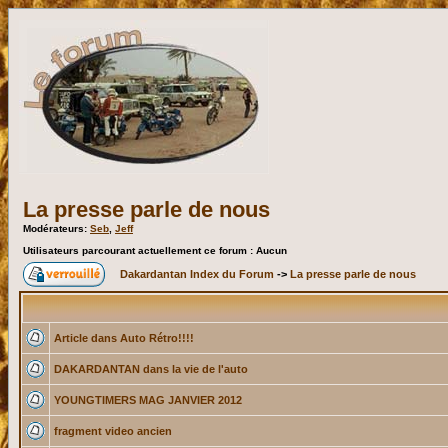
La presse parle de nous
Modérateurs:
Seb
,
Jeff
Utilisateurs parcourant actuellement ce forum : Aucun
Dakardantan Index du Forum
->
La presse parle de nous
Article dans Auto Rétro!!!!
DAKARDANTAN dans la vie de l'auto
YOUNGTIMERS MAG JANVIER 2012
fragment video ancien