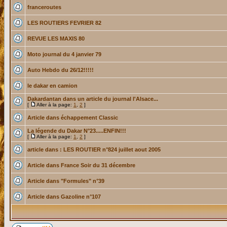
franceroutes
LES ROUTIERS FEVRIER 82
REVUE LES MAXIS 80
Moto journal du 4 janvier 79
Auto Hebdo du 26/12!!!!!
le dakar en camion
Dakardantan dans un article du journal l'Alsace...
[
Aller à la page:
1
,
2
]
Article dans échappement Classic
La légende du Dakar N°23.....ENFIN!!!
[
Aller à la page:
1
,
2
]
article dans : LES ROUTIER n°824 juillet aout 2005
Article dans France Soir du 31 décembre
Article dans "Formules" n°39
Article dans Gazoline n°107