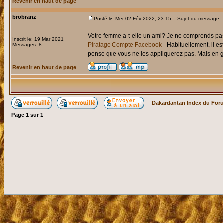
Revenir en haut de page
brobranz
Posté le: Mer 02 Fév 2022, 23:15
Sujet du message:
Votre femme a-t-elle un ami? Je ne comprends pas 
Inscrit le: 19 Mar 2021
Piratage Compte Facebook
- Habituellement, il est
Messages: 8
pense que vous ne les appliquerez pas. Mais en gé
Revenir en haut de page
Dakardantan Index du For
Page
1
sur
1