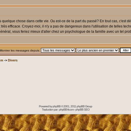
quelque chose dans cette vie. Ou est-ce de la part du passé? En tout cas, c'est d
 très efficace. Croyez-moi, il n'y a pas de dangereux dans l'utilisation de telles techn
néral, vous feriez mieux d'aller chez un psychologue de la famille avec un tel pr
Montrer les messages depuis:
um
->
Divers
Powered by
phpBB
© 2001, 2011 phpBB Group
Traduction par :
phpBB-fr.com
-
phpBB SEO