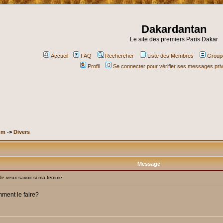
Dakardantan
Le site des premiers Paris Dakar
Accueil
FAQ
Rechercher
Liste des Membres
Groupe
Profil
Se connecter pour vérifier ses messages pri
um
->
Divers
Message
e veux savoir si ma femme
mment le faire?