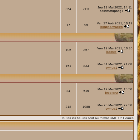
Jeu 12 Mai 2022, 14:11
354
2111
adilsimatupang7
Ven 27 Aoû 2021, 10:19
17
95
bonpharmacien
Ven 12 Mar 2021, 10:30
105
367
lacoste
Mar 31 Mai 2022, 21:08
161
833
cyrhug1
Mar 17 Mai 2022, 15:50
84
615
brobranz
Mer 25 Mai 2022, 22:50
218
1988
cyrhug1
Toutes les heures sont au format GMT + 2 Heures