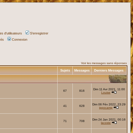
s d'utilisateurs
S'enregistrer
vés
Connexion
Voir les messages sans réponses
Sujets
Messages
Derniers Messages
Dim 11 Avr 2021, 11:00
67
816
Louise
Dim 06 Fév 2022, 23:29
41
628
ippocamp
Dim 24 Jan 2021, 00:16
71
708
lacoste