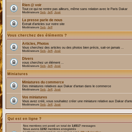
Rien @ voir
Tout ce qui ne rentre pas ailleurs, même sans relation avec le Paris Dakar
Modérateurs
Seb
,
Jeff
,
José
La presse parle de nous
Extrait d'articles sur notre site
Modérateurs
Seb
,
Jeff
Vous cherchez des éléments ?
Articles, Photos
Vous cherchez des articles ou des photos bien précis, sait-on jamais ...
Modérateurs
Seb
,
Jeff
,
José
Divers
vous cherchez un élément ...
Modérateurs
Seb
,
Jeff
,
José
Miniatures
Miniatures du commerce
Des miniatures relatives aux Dakar d'antan dans le commerce
Modérateurs
Seb
,
Jeff
,
José
Vos miniatures
Vous avez créé, vous souhaitez créer une miniature relative aux Dakar d'an
Modérateurs
Seb
,
Jeff
,
José
Qui est en ligne ?
Nos membres ont posté un total de
14517
messages
Nous avons
1192
membres enregistrés