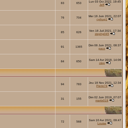
Lun 03 Oct 2022, 19:45
83
653
Jeff
Mer 16 Juin 2021, 22:07
76
704
cyrhug1
Ven 16 Juil 2021, 17:34
85
626
stephg045
Dim 06 Juin 2021, 08:37
91
1365
paco
Sam 14 Avr 2018, 14:06
84
650
olep
Jeu 18 Nov 2021, 12:34
94
783
Pierre74
Dim 02 Juin 2019, 07:07
31
155
martix019
Sam 10 Avr 2021, 09:47
72
568
Louise