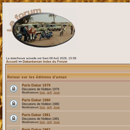
La date/heure actuelle est Sam 08 Aoû 2026, 15:58
Accueil
>>
Dakardantan Index du Forum
Retour sur les éditions d'antan
Paris Dakar 1979
Discutons de l'édition 1979
Modérateurs
Seb
,
Jeff
,
José
Paris Dakar 1980
Discutons de l'édition 1980
Modérateurs
Seb
,
Jeff
,
José
Paris Dakar 1981
Discutons de l'édition 1981
Modérateurs
Seb
,
Jeff
,
José
Paris Dakar 1982