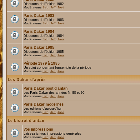
Discutons de l'édition 1982
Modérateurs
Seb
,
Jeff
,
José
Paris Dakar 1983
Discutons de l'édition 1983
Modérateurs
Seb
,
Jeff
,
José
Paris Dakar 1984
Discutons de l'édition 1984
Modérateurs
Seb
,
Jeff
,
José
Paris Dakar 1985
Discutons de l'édition 1985
Modérateurs
Seb
,
Jeff
,
José
Période 1979 à 1985
Un sujet concernant l'ensemble de la période
Modérateurs
Seb
,
Jeff
,
José
Les Dakar d'après
Paris Dakar post d'antan
Les Paris Dakar des années fin 80 et 90
Modérateurs
Seb
,
Jeff
,
José
Paris Dakar modernes
Les éditions d'aujourd'hui
Modérateurs
Seb
,
Jeff
,
José
Le bistrot d'antan
Vos impressions
Laissez ici vos impressions générales
Modérateurs
Seb
,
Jeff
,
José