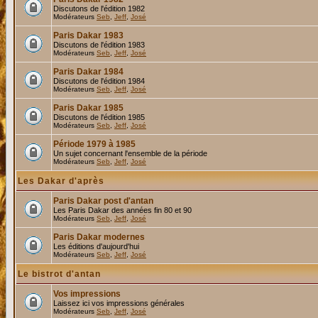
Discutons de l'édition 1982
Modérateurs
Seb
,
Jeff
,
José
Paris Dakar 1983
Discutons de l'édition 1983
Modérateurs
Seb
,
Jeff
,
José
Paris Dakar 1984
Discutons de l'édition 1984
Modérateurs
Seb
,
Jeff
,
José
Paris Dakar 1985
Discutons de l'édition 1985
Modérateurs
Seb
,
Jeff
,
José
Période 1979 à 1985
Un sujet concernant l'ensemble de la période
Modérateurs
Seb
,
Jeff
,
José
Les Dakar d'après
Paris Dakar post d'antan
Les Paris Dakar des années fin 80 et 90
Modérateurs
Seb
,
Jeff
,
José
Paris Dakar modernes
Les éditions d'aujourd'hui
Modérateurs
Seb
,
Jeff
,
José
Le bistrot d'antan
Vos impressions
Laissez ici vos impressions générales
Modérateurs
Seb
,
Jeff
,
José