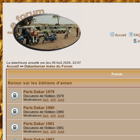
Accueil
FA
P
La date/heure actuelle est Jeu 06 Aoû 2026, 22:07
Accueil
>>
Dakardantan Index du Forum
Forum
Retour sur les éditions d'antan
Paris Dakar 1979
Discutons de l'édition 1979
Modérateurs
Seb
,
Jeff
,
José
Paris Dakar 1980
Discutons de l'édition 1980
Modérateurs
Seb
,
Jeff
,
José
Paris Dakar 1981
Discutons de l'édition 1981
Modérateurs
Seb
,
Jeff
,
José
Paris Dakar 1982