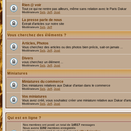
Rien @ voir
Tout ce qui ne rentre pas ailleurs, même sans relation avec le Paris Dakar
Modérateurs
Seb
,
Jeff
,
José
La presse parle de nous
Extrait d'articles sur notre site
Modérateurs
Seb
,
Jeff
Vous cherchez des éléments ?
Articles, Photos
Vous cherchez des articles ou des photos bien précis, sait-on jamais ...
Modérateurs
Seb
,
Jeff
,
José
Divers
vous cherchez un élément ...
Modérateurs
Seb
,
Jeff
,
José
Miniatures
Miniatures du commerce
Des miniatures relatives aux Dakar d'antan dans le commerce
Modérateurs
Seb
,
Jeff
,
José
Vos miniatures
Vous avez créé, vous souhaitez créer une miniature relative aux Dakar d'an
Modérateurs
Seb
,
Jeff
,
José
Qui est en ligne ?
Nos membres ont posté un total de
14517
messages
Nous avons
1192
membres enregistrés