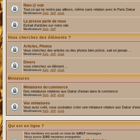
Rien @ voir
Tout ce qui ne rentre pas ailleurs, même sans relation avec le Paris Dakar
Modérateurs
Seb
,
Jeff
,
José
La presse parle de nous
Extrait d'articles sur notre site
Modérateurs
Seb
,
Jeff
Vous cherchez des éléments ?
Articles, Photos
Vous cherchez des articles ou des photos bien précis, sait-on jamais ...
Modérateurs
Seb
,
Jeff
,
José
Divers
vous cherchez un élément ...
Modérateurs
Seb
,
Jeff
,
José
Miniatures
Miniatures du commerce
Des miniatures relatives aux Dakar d'antan dans le commerce
Modérateurs
Seb
,
Jeff
,
José
Vos miniatures
Vous avez créé, vous souhaitez créer une miniature relative aux Dakar d'an
Modérateurs
Seb
,
Jeff
,
José
Qui est en ligne ?
Nos membres ont posté un total de
14517
messages
Nous avons
1192
membres enregistrés