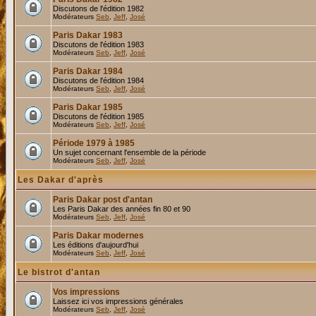
Discutons de l'édition 1982
Modérateurs
Seb
,
Jeff
,
José
Paris Dakar 1983
Discutons de l'édition 1983
Modérateurs
Seb
,
Jeff
,
José
Paris Dakar 1984
Discutons de l'édition 1984
Modérateurs
Seb
,
Jeff
,
José
Paris Dakar 1985
Discutons de l'édition 1985
Modérateurs
Seb
,
Jeff
,
José
Période 1979 à 1985
Un sujet concernant l'ensemble de la période
Modérateurs
Seb
,
Jeff
,
José
Les Dakar d'après
Paris Dakar post d'antan
Les Paris Dakar des années fin 80 et 90
Modérateurs
Seb
,
Jeff
,
José
Paris Dakar modernes
Les éditions d'aujourd'hui
Modérateurs
Seb
,
Jeff
,
José
Le bistrot d'antan
Vos impressions
Laissez ici vos impressions générales
Modérateurs
Seb
,
Jeff
,
José