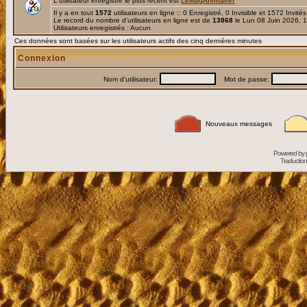
L'utilisateur enregistré le plus récent est
LeMagAnimalier
Il y a en tout
1572
utilisateurs en ligne :: 0 Enregistré, 0 Invisible et 1572 Invité
Le record du nombre d'utilisateurs en ligne est de
13868
le Lun 08 Juin 2026, 
Utilisateurs enregistrés : Aucun
Ces données sont basées sur les utilisateurs actifs des cinq dernières minutes
Connexion
Nom d'utilisateur:
Mot de passe:
Nouveaux messages
Powered by
Traduction