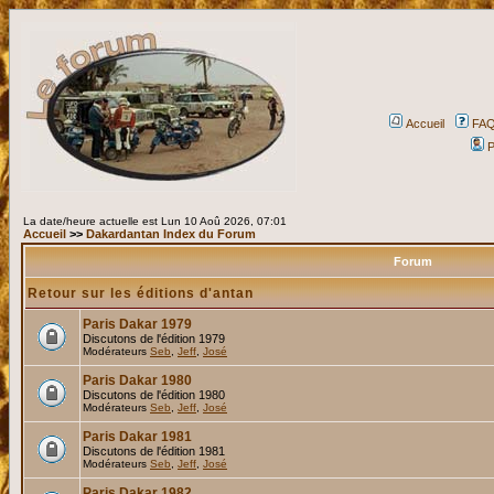
Accueil
FA
P
La date/heure actuelle est Lun 10 Aoû 2026, 07:01
Accueil
>>
Dakardantan Index du Forum
Forum
Retour sur les éditions d'antan
Paris Dakar 1979
Discutons de l'édition 1979
Modérateurs
Seb
,
Jeff
,
José
Paris Dakar 1980
Discutons de l'édition 1980
Modérateurs
Seb
,
Jeff
,
José
Paris Dakar 1981
Discutons de l'édition 1981
Modérateurs
Seb
,
Jeff
,
José
Paris Dakar 1982