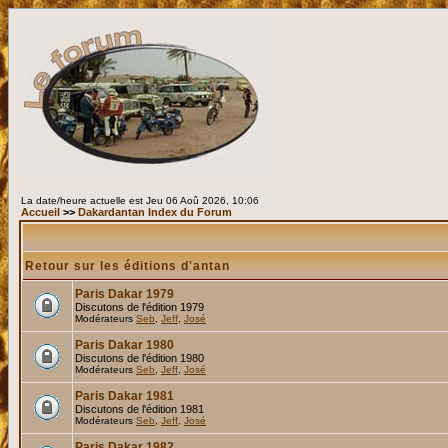
La date/heure actuelle est Jeu 06 Aoû 2026, 10:06
Accueil
>>
Dakardantan Index du Forum
Retour sur les éditions d'antan
Paris Dakar 1979
Discutons de l'édition 1979
Modérateurs
Seb
,
Jeff
,
José
Paris Dakar 1980
Discutons de l'édition 1980
Modérateurs
Seb
,
Jeff
,
José
Paris Dakar 1981
Discutons de l'édition 1981
Modérateurs
Seb
,
Jeff
,
José
Paris Dakar 1982