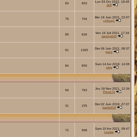
Lun 03 Oct 2022, 19:45
83
653
Jeff
Mer 16 Juin 2021, 22:07
76
704
cyrhug1
Ven 16 Juil 2021, 17:34
85
626
stephg045
Dim 06 Juin 2021, 08:37
91
1365
paco
Sam 14 Avr 2018, 14:06
84
650
olep
Jeu 18 Nov 2021, 12:34
94
783
Pierre74
Dim 02 Juin 2019, 07:07
31
155
martix019
Sam 10 Avr 2021, 09:47
72
568
Louise