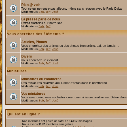
Rien @ voir
Tout ce qui ne rentre pas ailleurs, même sans relation avec le Paris Dakar
Modérateurs
Seb
,
Jeff
,
José
La presse parle de nous
Extrait d'articles sur notre site
Modérateurs
Seb
,
Jeff
Vous cherchez des éléments ?
Articles, Photos
Vous cherchez des articles ou des photos bien précis, sait-on jamais ...
Modérateurs
Seb
,
Jeff
,
José
Divers
vous cherchez un élément ...
Modérateurs
Seb
,
Jeff
,
José
Miniatures
Miniatures du commerce
Des miniatures relatives aux Dakar d'antan dans le commerce
Modérateurs
Seb
,
Jeff
,
José
Vos miniatures
Vous avez créé, vous souhaitez créer une miniature relative aux Dakar d'an
Modérateurs
Seb
,
Jeff
,
José
Qui est en ligne ?
Nos membres ont posté un total de
14517
messages
Nous avons
1192
membres enregistrés