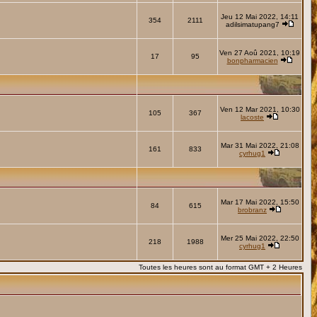
Jeu 12 Mai 2022, 14:11
354
2111
adilsimatupang7
Ven 27 Aoû 2021, 10:19
17
95
bonpharmacien
Ven 12 Mar 2021, 10:30
105
367
lacoste
Mar 31 Mai 2022, 21:08
161
833
cyrhug1
Mar 17 Mai 2022, 15:50
84
615
brobranz
Mer 25 Mai 2022, 22:50
218
1988
cyrhug1
Toutes les heures sont au format GMT + 2 Heures