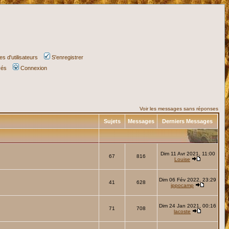
s d'utilisateurs
S'enregistrer
vés
Connexion
Voir les messages sans réponses
Sujets
Messages
Derniers Messages
Dim 11 Avr 2021, 11:00
67
816
Louise
Dim 06 Fév 2022, 23:29
41
628
ippocamp
Dim 24 Jan 2021, 00:16
71
708
lacoste