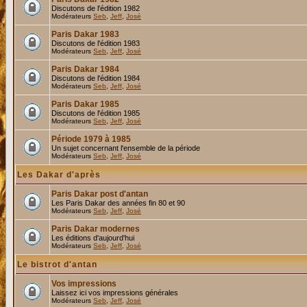
Discutons de l'édition 1982
Modérateurs
Seb
,
Jeff
,
José
Paris Dakar 1983
Discutons de l'édition 1983
Modérateurs
Seb
,
Jeff
,
José
Paris Dakar 1984
Discutons de l'édition 1984
Modérateurs
Seb
,
Jeff
,
José
Paris Dakar 1985
Discutons de l'édition 1985
Modérateurs
Seb
,
Jeff
,
José
Période 1979 à 1985
Un sujet concernant l'ensemble de la période
Modérateurs
Seb
,
Jeff
,
José
Les Dakar d'après
Paris Dakar post d'antan
Les Paris Dakar des années fin 80 et 90
Modérateurs
Seb
,
Jeff
,
José
Paris Dakar modernes
Les éditions d'aujourd'hui
Modérateurs
Seb
,
Jeff
,
José
Le bistrot d'antan
Vos impressions
Laissez ici vos impressions générales
Modérateurs
Seb
,
Jeff
,
José