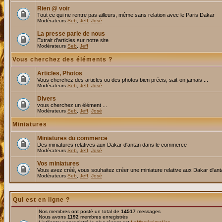
Rien @ voir
Tout ce qui ne rentre pas ailleurs, même sans relation avec le Paris Dakar
Modérateurs
Seb
,
Jeff
,
José
La presse parle de nous
Extrait d'articles sur notre site
Modérateurs
Seb
,
Jeff
Vous cherchez des éléments ?
Articles, Photos
Vous cherchez des articles ou des photos bien précis, sait-on jamais ...
Modérateurs
Seb
,
Jeff
,
José
Divers
vous cherchez un élément ...
Modérateurs
Seb
,
Jeff
,
José
Miniatures
Miniatures du commerce
Des miniatures relatives aux Dakar d'antan dans le commerce
Modérateurs
Seb
,
Jeff
,
José
Vos miniatures
Vous avez créé, vous souhaitez créer une miniature relative aux Dakar d'an
Modérateurs
Seb
,
Jeff
,
José
Qui est en ligne ?
Nos membres ont posté un total de
14517
messages
Nous avons
1192
membres enregistrés