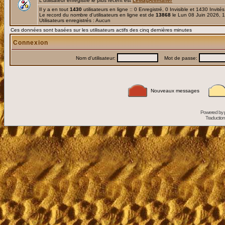
L'utilisateur enregistré le plus récent est
LeMagAnimalier
Il y a en tout
1430
utilisateurs en ligne :: 0 Enregistré, 0 Invisible et 1430 Invité
Le record du nombre d'utilisateurs en ligne est de
13868
le Lun 08 Juin 2026, 
Utilisateurs enregistrés : Aucun
Ces données sont basées sur les utilisateurs actifs des cinq dernières minutes
Connexion
Nom d'utilisateur:
Mot de passe:
Nouveaux messages
Powered by
Traduction