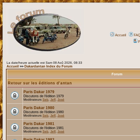
Accueil
FA
P
La date/heure actuelle est Sam 08 Aoû 2026, 08:33
Accueil
>>
Dakardantan Index du Forum
Forum
Retour sur les éditions d'antan
Paris Dakar 1979
Discutons de l'édition 1979
Modérateurs
Seb
,
Jeff
,
José
Paris Dakar 1980
Discutons de l'édition 1980
Modérateurs
Seb
,
Jeff
,
José
Paris Dakar 1981
Discutons de l'édition 1981
Modérateurs
Seb
,
Jeff
,
José
Paris Dakar 1982