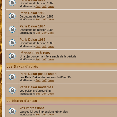
Discutons de l'édition 1982
Modérateurs
Seb
,
Jeff
,
José
Paris Dakar 1983
Discutons de l'édition 1983
Modérateurs
Seb
,
Jeff
,
José
Paris Dakar 1984
Discutons de l'édition 1984
Modérateurs
Seb
,
Jeff
,
José
Paris Dakar 1985
Discutons de l'édition 1985
Modérateurs
Seb
,
Jeff
,
José
Période 1979 à 1985
Un sujet concernant l'ensemble de la période
Modérateurs
Seb
,
Jeff
,
José
Les Dakar d'après
Paris Dakar post d'antan
Les Paris Dakar des années fin 80 et 90
Modérateurs
Seb
,
Jeff
,
José
Paris Dakar modernes
Les éditions d'aujourd'hui
Modérateurs
Seb
,
Jeff
,
José
Le bistrot d'antan
Vos impressions
Laissez ici vos impressions générales
Modérateurs
Seb
,
Jeff
,
José