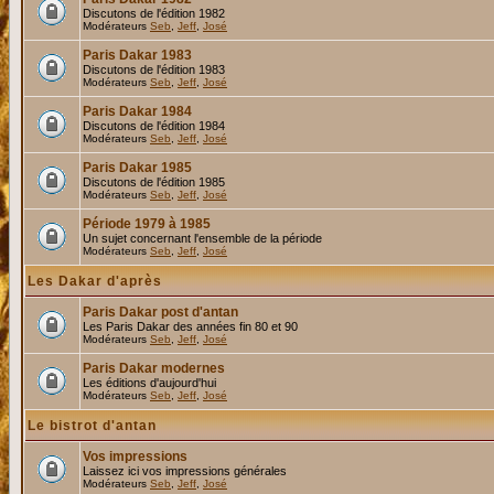
Discutons de l'édition 1982
Modérateurs
Seb
,
Jeff
,
José
Paris Dakar 1983
Discutons de l'édition 1983
Modérateurs
Seb
,
Jeff
,
José
Paris Dakar 1984
Discutons de l'édition 1984
Modérateurs
Seb
,
Jeff
,
José
Paris Dakar 1985
Discutons de l'édition 1985
Modérateurs
Seb
,
Jeff
,
José
Période 1979 à 1985
Un sujet concernant l'ensemble de la période
Modérateurs
Seb
,
Jeff
,
José
Les Dakar d'après
Paris Dakar post d'antan
Les Paris Dakar des années fin 80 et 90
Modérateurs
Seb
,
Jeff
,
José
Paris Dakar modernes
Les éditions d'aujourd'hui
Modérateurs
Seb
,
Jeff
,
José
Le bistrot d'antan
Vos impressions
Laissez ici vos impressions générales
Modérateurs
Seb
,
Jeff
,
José