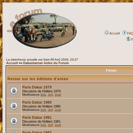
Accueil
FA
P
La date/heure actuelle est Sam 08 Aoû 2026, 23:27
Accueil
>>
Dakardantan Index du Forum
Forum
Retour sur les éditions d'antan
Paris Dakar 1979
Discutons de l'édition 1979
Modérateurs
Seb
,
Jeff
,
José
Paris Dakar 1980
Discutons de l'édition 1980
Modérateurs
Seb
,
Jeff
,
José
Paris Dakar 1981
Discutons de l'édition 1981
Modérateurs
Seb
,
Jeff
,
José
Paris Dakar 1982