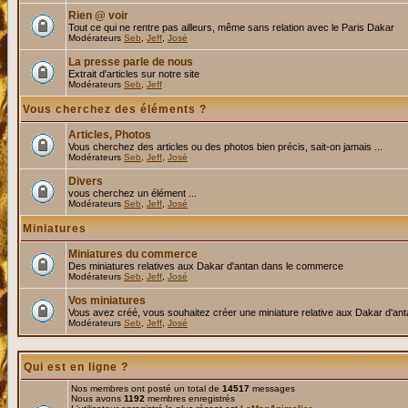
Rien @ voir
Tout ce qui ne rentre pas ailleurs, même sans relation avec le Paris Dakar
Modérateurs
Seb
,
Jeff
,
José
La presse parle de nous
Extrait d'articles sur notre site
Modérateurs
Seb
,
Jeff
Vous cherchez des éléments ?
Articles, Photos
Vous cherchez des articles ou des photos bien précis, sait-on jamais ...
Modérateurs
Seb
,
Jeff
,
José
Divers
vous cherchez un élément ...
Modérateurs
Seb
,
Jeff
,
José
Miniatures
Miniatures du commerce
Des miniatures relatives aux Dakar d'antan dans le commerce
Modérateurs
Seb
,
Jeff
,
José
Vos miniatures
Vous avez créé, vous souhaitez créer une miniature relative aux Dakar d'an
Modérateurs
Seb
,
Jeff
,
José
Qui est en ligne ?
Nos membres ont posté un total de
14517
messages
Nous avons
1192
membres enregistrés