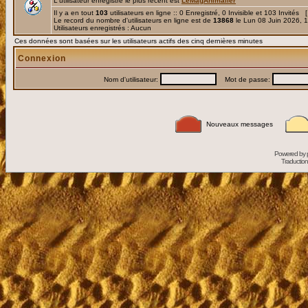
L'utilisateur enregistré le plus récent est
LeMagAnimalier
Il y a en tout
103
utilisateurs en ligne :: 0 Enregistré, 0 Invisible et 103 Invités 
Le record du nombre d'utilisateurs en ligne est de
13868
le Lun 08 Juin 2026, 
Utilisateurs enregistrés : Aucun
Ces données sont basées sur les utilisateurs actifs des cinq dernières minutes
Connexion
Nom d'utilisateur:
Mot de passe:
Nouveaux messages
Powered by
Traduction