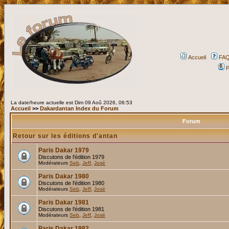
Accueil
FA
P
La date/heure actuelle est Dim 09 Aoû 2026, 06:53
Accueil
>>
Dakardantan Index du Forum
Forum
Retour sur les éditions d'antan
Paris Dakar 1979
Discutons de l'édition 1979
Modérateurs
Seb
,
Jeff
,
José
Paris Dakar 1980
Discutons de l'édition 1980
Modérateurs
Seb
,
Jeff
,
José
Paris Dakar 1981
Discutons de l'édition 1981
Modérateurs
Seb
,
Jeff
,
José
Paris Dakar 1982