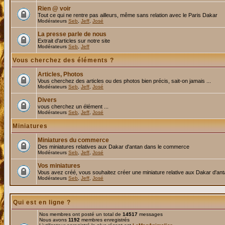
Rien @ voir
Tout ce qui ne rentre pas ailleurs, même sans relation avec le Paris Dakar
Modérateurs
Seb
,
Jeff
,
José
La presse parle de nous
Extrait d'articles sur notre site
Modérateurs
Seb
,
Jeff
Vous cherchez des éléments ?
Articles, Photos
Vous cherchez des articles ou des photos bien précis, sait-on jamais ...
Modérateurs
Seb
,
Jeff
,
José
Divers
vous cherchez un élément ...
Modérateurs
Seb
,
Jeff
,
José
Miniatures
Miniatures du commerce
Des miniatures relatives aux Dakar d'antan dans le commerce
Modérateurs
Seb
,
Jeff
,
José
Vos miniatures
Vous avez créé, vous souhaitez créer une miniature relative aux Dakar d'an
Modérateurs
Seb
,
Jeff
,
José
Qui est en ligne ?
Nos membres ont posté un total de
14517
messages
Nous avons
1192
membres enregistrés