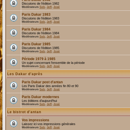
Discutons de l'édition 1982
Modérateurs
Seb
,
Jeff
,
José
Paris Dakar 1983
Discutons de l'édition 1983
Modérateurs
Seb
,
Jeff
,
José
Paris Dakar 1984
Discutons de l'édition 1984
Modérateurs
Seb
,
Jeff
,
José
Paris Dakar 1985
Discutons de l'édition 1985
Modérateurs
Seb
,
Jeff
,
José
Période 1979 à 1985
Un sujet concernant l'ensemble de la période
Modérateurs
Seb
,
Jeff
,
José
Les Dakar d'après
Paris Dakar post d'antan
Les Paris Dakar des années fin 80 et 90
Modérateurs
Seb
,
Jeff
,
José
Paris Dakar modernes
Les éditions d'aujourd'hui
Modérateurs
Seb
,
Jeff
,
José
Le bistrot d'antan
Vos impressions
Laissez ici vos impressions générales
Modérateurs
Seb
,
Jeff
,
José