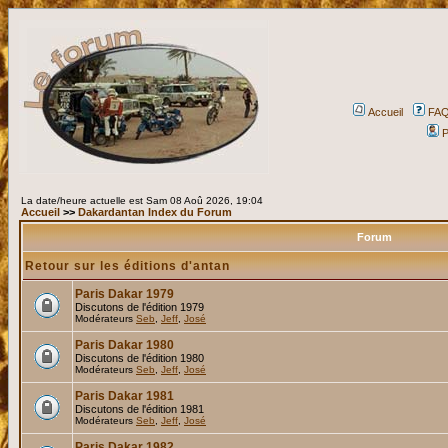
Accueil
FA
P
La date/heure actuelle est Sam 08 Aoû 2026, 19:04
Accueil
>>
Dakardantan Index du Forum
Forum
Retour sur les éditions d'antan
Paris Dakar 1979
Discutons de l'édition 1979
Modérateurs
Seb
,
Jeff
,
José
Paris Dakar 1980
Discutons de l'édition 1980
Modérateurs
Seb
,
Jeff
,
José
Paris Dakar 1981
Discutons de l'édition 1981
Modérateurs
Seb
,
Jeff
,
José
Paris Dakar 1982