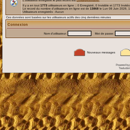
L'utilisateur enregistré le plus récent est
LeMagAnimalier
Il y a en tout
1773
utilisateurs en ligne :: 0 Enregistré, 0 Invisible et 1773 Invité
Le record du nombre d'utilisateurs en ligne est de
13868
le Lun 08 Juin 2026, 
Utilisateurs enregistrés : Aucun
Ces données sont basées sur les utilisateurs actifs des cinq dernières minutes
Connexion
Nom d'utilisateur:
Mot de passe:
Nouveaux messages
Powered by
Traduction