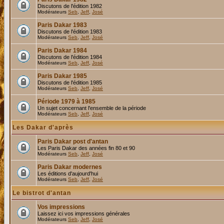
Discutons de l'édition 1982
Modérateurs
Seb
,
Jeff
,
José
Paris Dakar 1983
Discutons de l'édition 1983
Modérateurs
Seb
,
Jeff
,
José
Paris Dakar 1984
Discutons de l'édition 1984
Modérateurs
Seb
,
Jeff
,
José
Paris Dakar 1985
Discutons de l'édition 1985
Modérateurs
Seb
,
Jeff
,
José
Période 1979 à 1985
Un sujet concernant l'ensemble de la période
Modérateurs
Seb
,
Jeff
,
José
Les Dakar d'après
Paris Dakar post d'antan
Les Paris Dakar des années fin 80 et 90
Modérateurs
Seb
,
Jeff
,
José
Paris Dakar modernes
Les éditions d'aujourd'hui
Modérateurs
Seb
,
Jeff
,
José
Le bistrot d'antan
Vos impressions
Laissez ici vos impressions générales
Modérateurs
Seb
,
Jeff
,
José