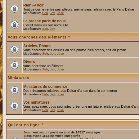
Rien @ voir
Tout ce qui ne rentre pas ailleurs, même sans relation avec le Paris Dakar
Modérateurs
Seb
,
Jeff
,
José
La presse parle de nous
Extrait d'articles sur notre site
Modérateurs
Seb
,
Jeff
Vous cherchez des éléments ?
Articles, Photos
Vous cherchez des articles ou des photos bien précis, sait-on jamais ...
Modérateurs
Seb
,
Jeff
,
José
Divers
vous cherchez un élément ...
Modérateurs
Seb
,
Jeff
,
José
Miniatures
Miniatures du commerce
Des miniatures relatives aux Dakar d'antan dans le commerce
Modérateurs
Seb
,
Jeff
,
José
Vos miniatures
Vous avez créé, vous souhaitez créer une miniature relative aux Dakar d'an
Modérateurs
Seb
,
Jeff
,
José
Qui est en ligne ?
Nos membres ont posté un total de
14517
messages
Nous avons
1192
membres enregistrés