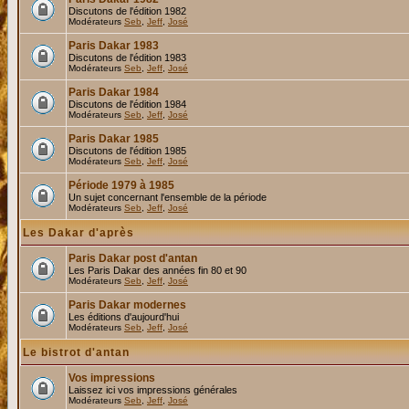
Discutons de l'édition 1982
Modérateurs
Seb
,
Jeff
,
José
Paris Dakar 1983
Discutons de l'édition 1983
Modérateurs
Seb
,
Jeff
,
José
Paris Dakar 1984
Discutons de l'édition 1984
Modérateurs
Seb
,
Jeff
,
José
Paris Dakar 1985
Discutons de l'édition 1985
Modérateurs
Seb
,
Jeff
,
José
Période 1979 à 1985
Un sujet concernant l'ensemble de la période
Modérateurs
Seb
,
Jeff
,
José
Les Dakar d'après
Paris Dakar post d'antan
Les Paris Dakar des années fin 80 et 90
Modérateurs
Seb
,
Jeff
,
José
Paris Dakar modernes
Les éditions d'aujourd'hui
Modérateurs
Seb
,
Jeff
,
José
Le bistrot d'antan
Vos impressions
Laissez ici vos impressions générales
Modérateurs
Seb
,
Jeff
,
José