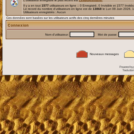
L'utilisateur enregistré le plus récent est
LeMagAnimalier
Il y a en tout
1577
utilisateurs en ligne :: 0 Enregistré, 0 Invisible et 1577 Invité
Le record du nombre d'utilisateurs en ligne est de
13868
le Lun 08 Juin 2026, 
Utilisateurs enregistrés : Aucun
Ces données sont basées sur les utilisateurs actifs des cinq dernières minutes
Connexion
Nom d'utilisateur:
Mot de passe:
Nouveaux messages
Powered by
Traduction