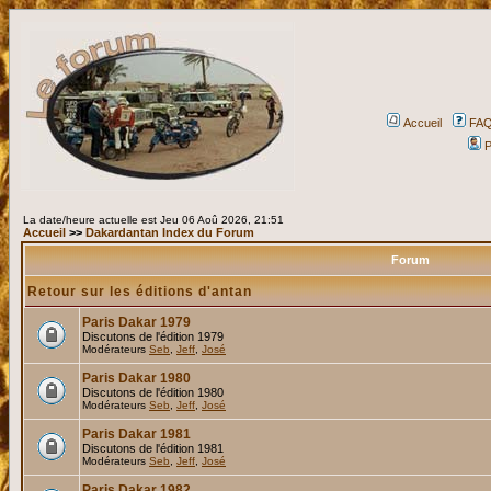
Accueil
FA
P
La date/heure actuelle est Jeu 06 Aoû 2026, 21:51
Accueil
>>
Dakardantan Index du Forum
Forum
Retour sur les éditions d'antan
Paris Dakar 1979
Discutons de l'édition 1979
Modérateurs
Seb
,
Jeff
,
José
Paris Dakar 1980
Discutons de l'édition 1980
Modérateurs
Seb
,
Jeff
,
José
Paris Dakar 1981
Discutons de l'édition 1981
Modérateurs
Seb
,
Jeff
,
José
Paris Dakar 1982