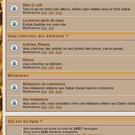
Rien @ voir
Tout ce qui ne rentre pas ailleurs, même sans relation avec le Paris Dakar
Modérateurs
Seb
,
Jeff
,
José
La presse parle de nous
Extrait d'articles sur notre site
Modérateurs
Seb
,
Jeff
Vous cherchez des éléments ?
Articles, Photos
Vous cherchez des articles ou des photos bien précis, sait-on jamais ...
Modérateurs
Seb
,
Jeff
,
José
Divers
vous cherchez un élément ...
Modérateurs
Seb
,
Jeff
,
José
Miniatures
Miniatures du commerce
Des miniatures relatives aux Dakar d'antan dans le commerce
Modérateurs
Seb
,
Jeff
,
José
Vos miniatures
Vous avez créé, vous souhaitez créer une miniature relative aux Dakar d'an
Modérateurs
Seb
,
Jeff
,
José
Qui est en ligne ?
Nos membres ont posté un total de
14517
messages
Nous avons
1192
membres enregistrés