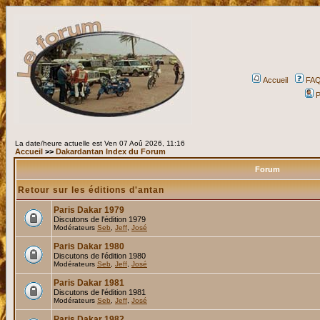
Accueil
FA
P
La date/heure actuelle est Ven 07 Aoû 2026, 11:16
Accueil
>>
Dakardantan Index du Forum
Forum
Retour sur les éditions d'antan
Paris Dakar 1979
Discutons de l'édition 1979
Modérateurs
Seb
,
Jeff
,
José
Paris Dakar 1980
Discutons de l'édition 1980
Modérateurs
Seb
,
Jeff
,
José
Paris Dakar 1981
Discutons de l'édition 1981
Modérateurs
Seb
,
Jeff
,
José
Paris Dakar 1982