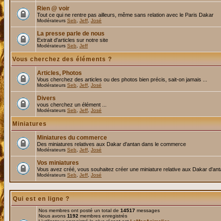
Rien @ voir
Tout ce qui ne rentre pas ailleurs, même sans relation avec le Paris Dakar
Modérateurs
Seb
,
Jeff
,
José
La presse parle de nous
Extrait d'articles sur notre site
Modérateurs
Seb
,
Jeff
Vous cherchez des éléments ?
Articles, Photos
Vous cherchez des articles ou des photos bien précis, sait-on jamais ...
Modérateurs
Seb
,
Jeff
,
José
Divers
vous cherchez un élément ...
Modérateurs
Seb
,
Jeff
,
José
Miniatures
Miniatures du commerce
Des miniatures relatives aux Dakar d'antan dans le commerce
Modérateurs
Seb
,
Jeff
,
José
Vos miniatures
Vous avez créé, vous souhaitez créer une miniature relative aux Dakar d'an
Modérateurs
Seb
,
Jeff
,
José
Qui est en ligne ?
Nos membres ont posté un total de
14517
messages
Nous avons
1192
membres enregistrés