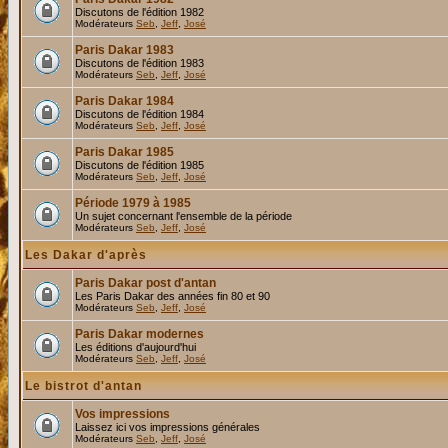
Discutons de l'édition 1982
Modérateurs
Seb
,
Jeff
,
José
Paris Dakar 1983
Discutons de l'édition 1983
Modérateurs
Seb
,
Jeff
,
José
Paris Dakar 1984
Discutons de l'édition 1984
Modérateurs
Seb
,
Jeff
,
José
Paris Dakar 1985
Discutons de l'édition 1985
Modérateurs
Seb
,
Jeff
,
José
Période 1979 à 1985
Un sujet concernant l'ensemble de la période
Modérateurs
Seb
,
Jeff
,
José
Les Dakar d'après
Paris Dakar post d'antan
Les Paris Dakar des années fin 80 et 90
Modérateurs
Seb
,
Jeff
,
José
Paris Dakar modernes
Les éditions d'aujourd'hui
Modérateurs
Seb
,
Jeff
,
José
Le bistrot d'antan
Vos impressions
Laissez ici vos impressions générales
Modérateurs
Seb
,
Jeff
,
José