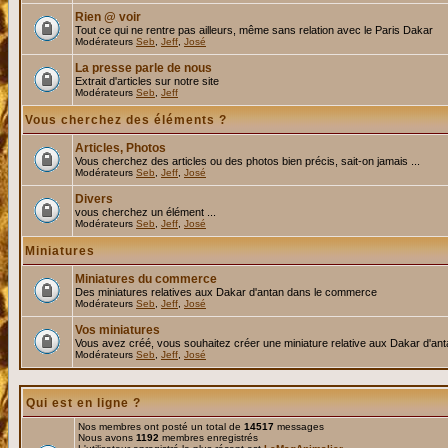
Rien @ voir
Tout ce qui ne rentre pas ailleurs, même sans relation avec le Paris Dakar
Modérateurs
Seb
,
Jeff
,
José
La presse parle de nous
Extrait d'articles sur notre site
Modérateurs
Seb
,
Jeff
Vous cherchez des éléments ?
Articles, Photos
Vous cherchez des articles ou des photos bien précis, sait-on jamais ...
Modérateurs
Seb
,
Jeff
,
José
Divers
vous cherchez un élément ...
Modérateurs
Seb
,
Jeff
,
José
Miniatures
Miniatures du commerce
Des miniatures relatives aux Dakar d'antan dans le commerce
Modérateurs
Seb
,
Jeff
,
José
Vos miniatures
Vous avez créé, vous souhaitez créer une miniature relative aux Dakar d'an
Modérateurs
Seb
,
Jeff
,
José
Qui est en ligne ?
Nos membres ont posté un total de
14517
messages
Nous avons
1192
membres enregistrés