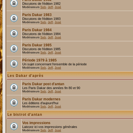
Discutons de l'édition 1982
Modérateurs
Seb
,
Jeff
,
José
Paris Dakar 1983
Discutons de l'édition 1983
Modérateurs
Seb
,
Jeff
,
José
Paris Dakar 1984
Discutons de l'édition 1984
Modérateurs
Seb
,
Jeff
,
José
Paris Dakar 1985
Discutons de l'édition 1985
Modérateurs
Seb
,
Jeff
,
José
Période 1979 à 1985
Un sujet concernant l'ensemble de la période
Modérateurs
Seb
,
Jeff
,
José
Les Dakar d'après
Paris Dakar post d'antan
Les Paris Dakar des années fin 80 et 90
Modérateurs
Seb
,
Jeff
,
José
Paris Dakar modernes
Les éditions d'aujourd'hui
Modérateurs
Seb
,
Jeff
,
José
Le bistrot d'antan
Vos impressions
Laissez ici vos impressions générales
Modérateurs
Seb
,
Jeff
,
José