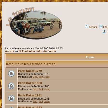
Accueil
FA
P
La date/heure actuelle est Ven 07 Aoû 2026, 03:35
Accueil
>>
Dakardantan Index du Forum
Forum
Retour sur les éditions d'antan
Paris Dakar 1979
Discutons de l'édition 1979
Modérateurs
Seb
,
Jeff
,
José
Paris Dakar 1980
Discutons de l'édition 1980
Modérateurs
Seb
,
Jeff
,
José
Paris Dakar 1981
Discutons de l'édition 1981
Modérateurs
Seb
,
Jeff
,
José
Paris Dakar 1982