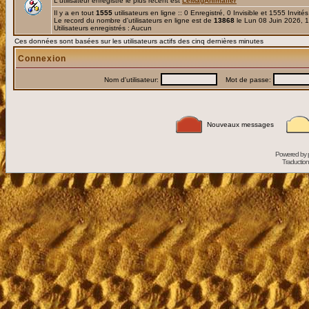
L'utilisateur enregistré le plus récent est
LeMagAnimalier
Il y a en tout
1555
utilisateurs en ligne :: 0 Enregistré, 0 Invisible et 1555 Invité
Le record du nombre d'utilisateurs en ligne est de
13868
le Lun 08 Juin 2026, 
Utilisateurs enregistrés : Aucun
Ces données sont basées sur les utilisateurs actifs des cinq dernières minutes
Connexion
Nom d'utilisateur:
Mot de passe:
Nouveaux messages
Powered by
Traduction