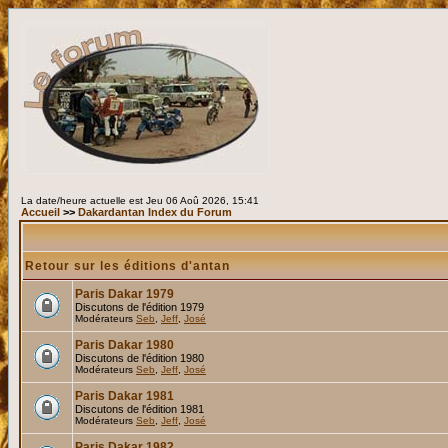
La date/heure actuelle est Jeu 06 Aoû 2026, 15:41
Accueil
>>
Dakardantan Index du Forum
Retour sur les éditions d'antan
Paris Dakar 1979
Discutons de l'édition 1979
Modérateurs
Seb
,
Jeff
,
José
Paris Dakar 1980
Discutons de l'édition 1980
Modérateurs
Seb
,
Jeff
,
José
Paris Dakar 1981
Discutons de l'édition 1981
Modérateurs
Seb
,
Jeff
,
José
Paris Dakar 1982