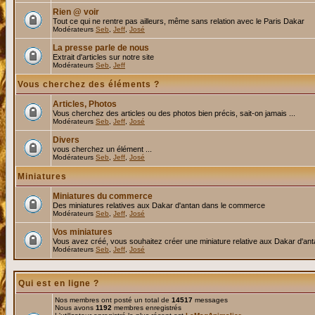
Rien @ voir
Tout ce qui ne rentre pas ailleurs, même sans relation avec le Paris Dakar
Modérateurs
Seb
,
Jeff
,
José
La presse parle de nous
Extrait d'articles sur notre site
Modérateurs
Seb
,
Jeff
Vous cherchez des éléments ?
Articles, Photos
Vous cherchez des articles ou des photos bien précis, sait-on jamais ...
Modérateurs
Seb
,
Jeff
,
José
Divers
vous cherchez un élément ...
Modérateurs
Seb
,
Jeff
,
José
Miniatures
Miniatures du commerce
Des miniatures relatives aux Dakar d'antan dans le commerce
Modérateurs
Seb
,
Jeff
,
José
Vos miniatures
Vous avez créé, vous souhaitez créer une miniature relative aux Dakar d'an
Modérateurs
Seb
,
Jeff
,
José
Qui est en ligne ?
Nos membres ont posté un total de
14517
messages
Nous avons
1192
membres enregistrés