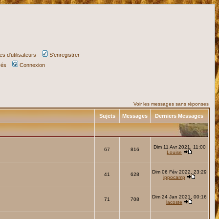
s d'utilisateurs
S'enregistrer
vés
Connexion
Voir les messages sans réponses
Sujets
Messages
Derniers Messages
Dim 11 Avr 2021, 11:00
67
816
Louise
Dim 06 Fév 2022, 23:29
41
628
ippocamp
Dim 24 Jan 2021, 00:16
71
708
lacoste