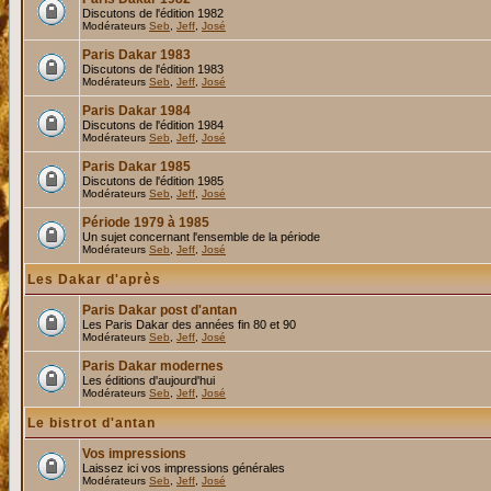
Discutons de l'édition 1982
Modérateurs
Seb
,
Jeff
,
José
Paris Dakar 1983
Discutons de l'édition 1983
Modérateurs
Seb
,
Jeff
,
José
Paris Dakar 1984
Discutons de l'édition 1984
Modérateurs
Seb
,
Jeff
,
José
Paris Dakar 1985
Discutons de l'édition 1985
Modérateurs
Seb
,
Jeff
,
José
Période 1979 à 1985
Un sujet concernant l'ensemble de la période
Modérateurs
Seb
,
Jeff
,
José
Les Dakar d'après
Paris Dakar post d'antan
Les Paris Dakar des années fin 80 et 90
Modérateurs
Seb
,
Jeff
,
José
Paris Dakar modernes
Les éditions d'aujourd'hui
Modérateurs
Seb
,
Jeff
,
José
Le bistrot d'antan
Vos impressions
Laissez ici vos impressions générales
Modérateurs
Seb
,
Jeff
,
José