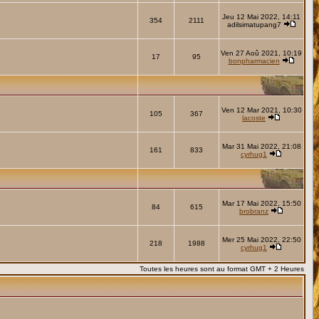
Jeu 12 Mai 2022, 14:11
354
2111
adilsimatupang7
Ven 27 Aoû 2021, 10:19
17
95
bonpharmacien
Ven 12 Mar 2021, 10:30
105
367
lacoste
Mar 31 Mai 2022, 21:08
161
833
cyrhug1
Mar 17 Mai 2022, 15:50
84
615
brobranz
Mer 25 Mai 2022, 22:50
218
1988
cyrhug1
Toutes les heures sont au format GMT + 2 Heures