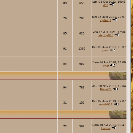
Lun 03 Oct 2022, 19:45
83
653
Jeff
Mer 16 Juin 2021, 22:07
76
704
cyrhug1
Ven 16 Juil 2021, 17:34
85
626
stephg045
Dim 06 Juin 2021, 08:37
91
1365
paco
Sam 14 Avr 2018, 14:06
84
650
olep
Jeu 18 Nov 2021, 12:34
94
783
Pierre74
Dim 02 Juin 2019, 07:07
31
155
martix019
Sam 10 Avr 2021, 09:47
72
568
Louise