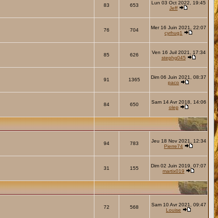
Lun 03 Oct 2022, 19:45
83
653
Jeff
Mer 16 Juin 2021, 22:07
76
704
cyrhug1
Ven 16 Juil 2021, 17:34
85
626
stephg045
Dim 06 Juin 2021, 08:37
91
1365
paco
Sam 14 Avr 2018, 14:06
84
650
olep
Jeu 18 Nov 2021, 12:34
94
783
Pierre74
Dim 02 Juin 2019, 07:07
31
155
martix019
Sam 10 Avr 2021, 09:47
72
568
Louise