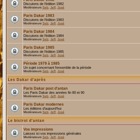
Discutons de l'édition 1982
Modérateurs
Seb
,
Jeff
,
José
Paris Dakar 1983
Discutons de l'édition 1983
Modérateurs
Seb
,
Jeff
,
José
Paris Dakar 1984
Discutons de l'édition 1984
Modérateurs
Seb
,
Jeff
,
José
Paris Dakar 1985
Discutons de l'édition 1985
Modérateurs
Seb
,
Jeff
,
José
Période 1979 à 1985
Un sujet concernant l'ensemble de la période
Modérateurs
Seb
,
Jeff
,
José
Les Dakar d'après
Paris Dakar post d'antan
Les Paris Dakar des années fin 80 et 90
Modérateurs
Seb
,
Jeff
,
José
Paris Dakar modernes
Les éditions d'aujourd'hui
Modérateurs
Seb
,
Jeff
,
José
Le bistrot d'antan
Vos impressions
Laissez ici vos impressions générales
Modérateurs
Seb
,
Jeff
,
José