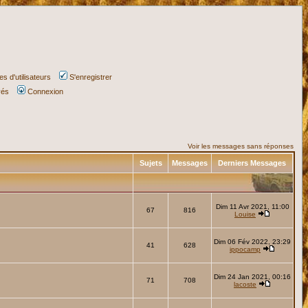
s d'utilisateurs
S'enregistrer
vés
Connexion
Voir les messages sans réponses
Sujets
Messages
Derniers Messages
Dim 11 Avr 2021, 11:00
67
816
Louise
Dim 06 Fév 2022, 23:29
41
628
ippocamp
Dim 24 Jan 2021, 00:16
71
708
lacoste