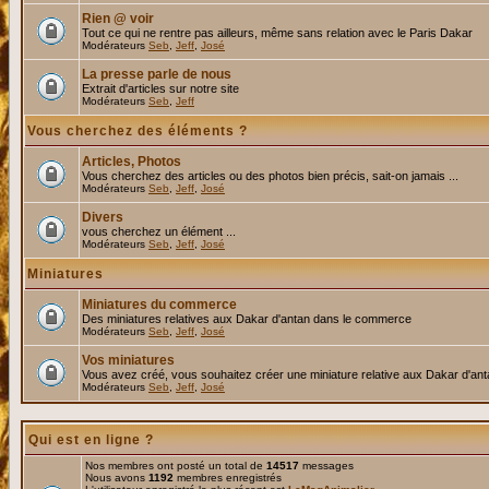
Rien @ voir
Tout ce qui ne rentre pas ailleurs, même sans relation avec le Paris Dakar
Modérateurs
Seb
,
Jeff
,
José
La presse parle de nous
Extrait d'articles sur notre site
Modérateurs
Seb
,
Jeff
Vous cherchez des éléments ?
Articles, Photos
Vous cherchez des articles ou des photos bien précis, sait-on jamais ...
Modérateurs
Seb
,
Jeff
,
José
Divers
vous cherchez un élément ...
Modérateurs
Seb
,
Jeff
,
José
Miniatures
Miniatures du commerce
Des miniatures relatives aux Dakar d'antan dans le commerce
Modérateurs
Seb
,
Jeff
,
José
Vos miniatures
Vous avez créé, vous souhaitez créer une miniature relative aux Dakar d'an
Modérateurs
Seb
,
Jeff
,
José
Qui est en ligne ?
Nos membres ont posté un total de
14517
messages
Nous avons
1192
membres enregistrés