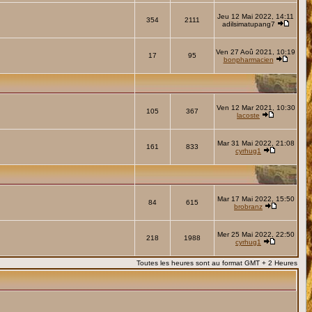
Jeu 12 Mai 2022, 14:11
354
2111
adilsimatupang7
Ven 27 Aoû 2021, 10:19
17
95
bonpharmacien
Ven 12 Mar 2021, 10:30
105
367
lacoste
Mar 31 Mai 2022, 21:08
161
833
cyrhug1
Mar 17 Mai 2022, 15:50
84
615
brobranz
Mer 25 Mai 2022, 22:50
218
1988
cyrhug1
Toutes les heures sont au format GMT + 2 Heures