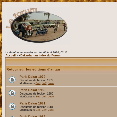
La date/heure actuelle est Jeu 06 Aoû 2026, 02:12
Accueil
>>
Dakardantan Index du Forum
Retour sur les éditions d'antan
Paris Dakar 1979
Discutons de l'édition 1979
Modérateurs
Seb
,
Jeff
,
José
Paris Dakar 1980
Discutons de l'édition 1980
Modérateurs
Seb
,
Jeff
,
José
Paris Dakar 1981
Discutons de l'édition 1981
Modérateurs
Seb
,
Jeff
,
José
Paris Dakar 1982