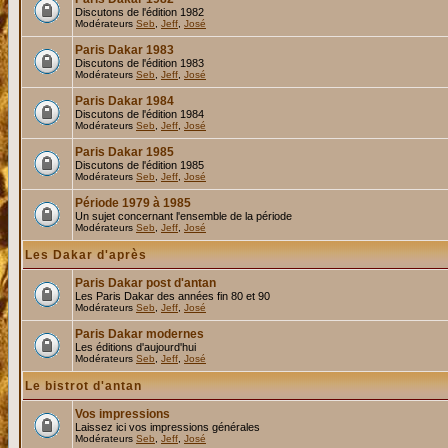
Discutons de l'édition 1982
Modérateurs
Seb
,
Jeff
,
José
Paris Dakar 1983
Discutons de l'édition 1983
Modérateurs
Seb
,
Jeff
,
José
Paris Dakar 1984
Discutons de l'édition 1984
Modérateurs
Seb
,
Jeff
,
José
Paris Dakar 1985
Discutons de l'édition 1985
Modérateurs
Seb
,
Jeff
,
José
Période 1979 à 1985
Un sujet concernant l'ensemble de la période
Modérateurs
Seb
,
Jeff
,
José
Les Dakar d'après
Paris Dakar post d'antan
Les Paris Dakar des années fin 80 et 90
Modérateurs
Seb
,
Jeff
,
José
Paris Dakar modernes
Les éditions d'aujourd'hui
Modérateurs
Seb
,
Jeff
,
José
Le bistrot d'antan
Vos impressions
Laissez ici vos impressions générales
Modérateurs
Seb
,
Jeff
,
José