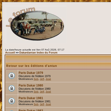
La date/heure actuelle est Ven 07 Aoû 2026, 07:17
Accueil
>>
Dakardantan Index du Forum
Retour sur les éditions d'antan
Paris Dakar 1979
Discutons de l'édition 1979
Modérateurs
Seb
,
Jeff
,
José
Paris Dakar 1980
Discutons de l'édition 1980
Modérateurs
Seb
,
Jeff
,
José
Paris Dakar 1981
Discutons de l'édition 1981
Modérateurs
Seb
,
Jeff
,
José
Paris Dakar 1982