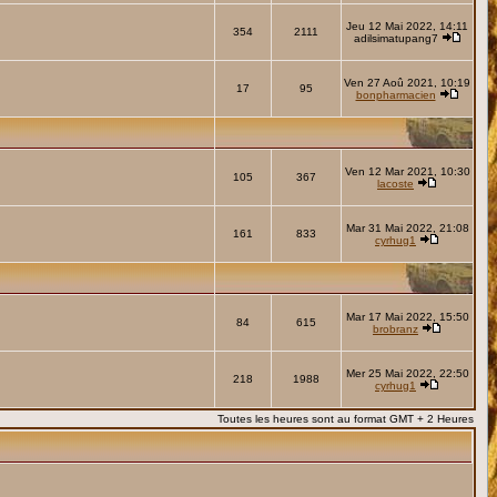
Jeu 12 Mai 2022, 14:11
354
2111
adilsimatupang7
Ven 27 Aoû 2021, 10:19
17
95
bonpharmacien
Ven 12 Mar 2021, 10:30
105
367
lacoste
Mar 31 Mai 2022, 21:08
161
833
cyrhug1
Mar 17 Mai 2022, 15:50
84
615
brobranz
Mer 25 Mai 2022, 22:50
218
1988
cyrhug1
Toutes les heures sont au format GMT + 2 Heures