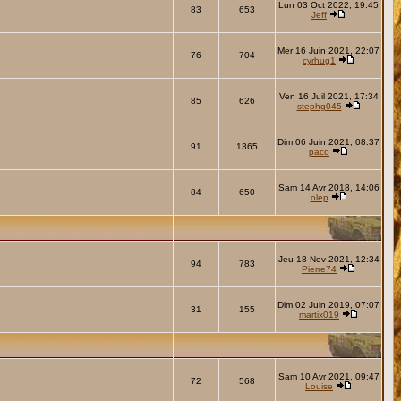
Lun 03 Oct 2022, 19:45
83
653
Jeff
Mer 16 Juin 2021, 22:07
76
704
cyrhug1
Ven 16 Juil 2021, 17:34
85
626
stephg045
Dim 06 Juin 2021, 08:37
91
1365
paco
Sam 14 Avr 2018, 14:06
84
650
olep
Jeu 18 Nov 2021, 12:34
94
783
Pierre74
Dim 02 Juin 2019, 07:07
31
155
martix019
Sam 10 Avr 2021, 09:47
72
568
Louise