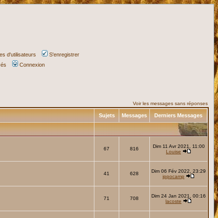
s d'utilisateurs
S'enregistrer
vés
Connexion
Voir les messages sans réponses
Sujets
Messages
Derniers Messages
Dim 11 Avr 2021, 11:00
67
816
Louise
Dim 06 Fév 2022, 23:29
41
628
ippocamp
Dim 24 Jan 2021, 00:16
71
708
lacoste