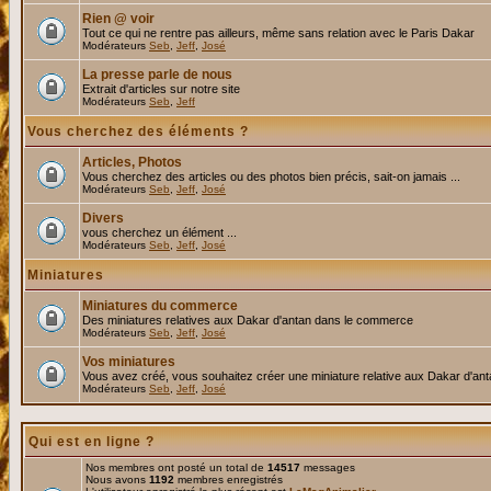
Rien @ voir
Tout ce qui ne rentre pas ailleurs, même sans relation avec le Paris Dakar
Modérateurs
Seb
,
Jeff
,
José
La presse parle de nous
Extrait d'articles sur notre site
Modérateurs
Seb
,
Jeff
Vous cherchez des éléments ?
Articles, Photos
Vous cherchez des articles ou des photos bien précis, sait-on jamais ...
Modérateurs
Seb
,
Jeff
,
José
Divers
vous cherchez un élément ...
Modérateurs
Seb
,
Jeff
,
José
Miniatures
Miniatures du commerce
Des miniatures relatives aux Dakar d'antan dans le commerce
Modérateurs
Seb
,
Jeff
,
José
Vos miniatures
Vous avez créé, vous souhaitez créer une miniature relative aux Dakar d'an
Modérateurs
Seb
,
Jeff
,
José
Qui est en ligne ?
Nos membres ont posté un total de
14517
messages
Nous avons
1192
membres enregistrés