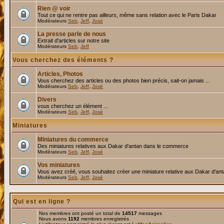
Rien @ voir
Tout ce qui ne rentre pas ailleurs, même sans relation avec le Paris Dakar
Modérateurs
Seb
,
Jeff
,
José
La presse parle de nous
Extrait d'articles sur notre site
Modérateurs
Seb
,
Jeff
Vous cherchez des éléments ?
Articles, Photos
Vous cherchez des articles ou des photos bien précis, sait-on jamais ...
Modérateurs
Seb
,
Jeff
,
José
Divers
vous cherchez un élément ...
Modérateurs
Seb
,
Jeff
,
José
Miniatures
Miniatures du commerce
Des miniatures relatives aux Dakar d'antan dans le commerce
Modérateurs
Seb
,
Jeff
,
José
Vos miniatures
Vous avez créé, vous souhaitez créer une miniature relative aux Dakar d'an
Modérateurs
Seb
,
Jeff
,
José
Qui est en ligne ?
Nos membres ont posté un total de
14517
messages
Nous avons
1192
membres enregistrés