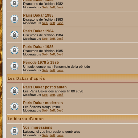
Discutons de l'édition 1982
Modérateurs
Seb
,
Jeff
,
José
Paris Dakar 1983
Discutons de l'édition 1983
Modérateurs
Seb
,
Jeff
,
José
Paris Dakar 1984
Discutons de l'édition 1984
Modérateurs
Seb
,
Jeff
,
José
Paris Dakar 1985
Discutons de l'édition 1985
Modérateurs
Seb
,
Jeff
,
José
Période 1979 à 1985
Un sujet concernant l'ensemble de la période
Modérateurs
Seb
,
Jeff
,
José
Les Dakar d'après
Paris Dakar post d'antan
Les Paris Dakar des années fin 80 et 90
Modérateurs
Seb
,
Jeff
,
José
Paris Dakar modernes
Les éditions d'aujourd'hui
Modérateurs
Seb
,
Jeff
,
José
Le bistrot d'antan
Vos impressions
Laissez ici vos impressions générales
Modérateurs
Seb
,
Jeff
,
José