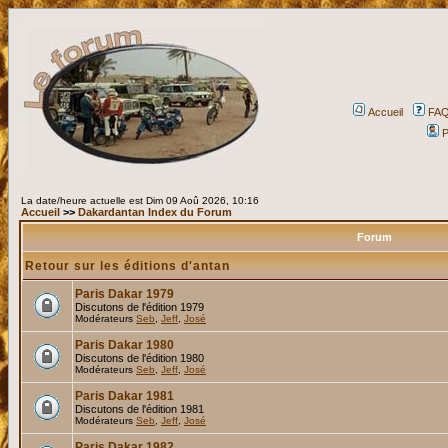
Accueil
FA
P
La date/heure actuelle est Dim 09 Aoû 2026, 10:16
Accueil
>>
Dakardantan Index du Forum
Forum
Retour sur les éditions d'antan
Paris Dakar 1979
Discutons de l'édition 1979
Modérateurs
Seb
,
Jeff
,
José
Paris Dakar 1980
Discutons de l'édition 1980
Modérateurs
Seb
,
Jeff
,
José
Paris Dakar 1981
Discutons de l'édition 1981
Modérateurs
Seb
,
Jeff
,
José
Paris Dakar 1982