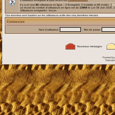
L'utilisateur enregistré le plus récent est
LeMagAnimalier
Il y a en tout
86
utilisateurs en ligne :: 0 Enregistré, 0 Invisible et 86 Invités [
Ad
Le record du nombre d'utilisateurs en ligne est de
13868
le Lun 08 Juin 2026, 
Utilisateurs enregistrés : Aucun
Ces données sont basées sur les utilisateurs actifs des cinq dernières minutes
Connexion
Nom d'utilisateur:
Mot de passe:
Nouveaux messages
Powered by
Traduction