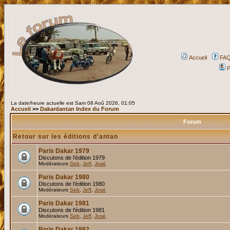
Accueil
FA
P
La date/heure actuelle est Sam 08 Aoû 2026, 01:05
Accueil
>>
Dakardantan Index du Forum
Forum
Retour sur les éditions d'antan
Paris Dakar 1979
Discutons de l'édition 1979
Modérateurs
Seb
,
Jeff
,
José
Paris Dakar 1980
Discutons de l'édition 1980
Modérateurs
Seb
,
Jeff
,
José
Paris Dakar 1981
Discutons de l'édition 1981
Modérateurs
Seb
,
Jeff
,
José
Paris Dakar 1982