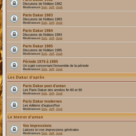
Discutons de l'édition 1982
Modérateurs
Seb
,
Jeff
,
José
Paris Dakar 1983
Discutons de l'édition 1983
Modérateurs
Seb
,
Jeff
,
José
Paris Dakar 1984
Discutons de l'édition 1984
Modérateurs
Seb
,
Jeff
,
José
Paris Dakar 1985
Discutons de l'édition 1985
Modérateurs
Seb
,
Jeff
,
José
Période 1979 à 1985
Un sujet concernant l'ensemble de la période
Modérateurs
Seb
,
Jeff
,
José
Les Dakar d'après
Paris Dakar post d'antan
Les Paris Dakar des années fin 80 et 90
Modérateurs
Seb
,
Jeff
,
José
Paris Dakar modernes
Les éditions d'aujourd'hui
Modérateurs
Seb
,
Jeff
,
José
Le bistrot d'antan
Vos impressions
Laissez ici vos impressions générales
Modérateurs
Seb
,
Jeff
,
José