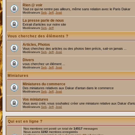
Rien @ voir
Tout ce qui ne rentre pas ailleurs, même sans relation avec le Paris Dakar
Modérateurs
Seb
,
Jeff
,
José
La presse parle de nous
Extrait d'articles sur notre site
Modérateurs
Seb
,
Jeff
Vous cherchez des éléments ?
Articles, Photos
Vous cherchez des articles ou des photos bien précis, sait-on jamais ...
Modérateurs
Seb
,
Jeff
,
José
Divers
vous cherchez un élément ...
Modérateurs
Seb
,
Jeff
,
José
Miniatures
Miniatures du commerce
Des miniatures relatives aux Dakar d'antan dans le commerce
Modérateurs
Seb
,
Jeff
,
José
Vos miniatures
Vous avez créé, vous souhaitez créer une miniature relative aux Dakar d'an
Modérateurs
Seb
,
Jeff
,
José
Qui est en ligne ?
Nos membres ont posté un total de
14517
messages
Nous avons
1192
membres enregistrés