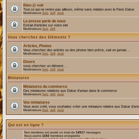
Rien @ voir
Tout ce qui ne rentre pas ailleurs, même sans relation avec le Paris Dakar
Modérateurs
Seb
,
Jeff
,
José
La presse parle de nous
Extrait d'articles sur notre site
Modérateurs
Seb
,
Jeff
Vous cherchez des éléments ?
Articles, Photos
Vous cherchez des articles ou des photos bien précis, sait-on jamais ...
Modérateurs
Seb
,
Jeff
,
José
Divers
vous cherchez un élément ...
Modérateurs
Seb
,
Jeff
,
José
Miniatures
Miniatures du commerce
Des miniatures relatives aux Dakar d'antan dans le commerce
Modérateurs
Seb
,
Jeff
,
José
Vos miniatures
Vous avez créé, vous souhaitez créer une miniature relative aux Dakar d'an
Modérateurs
Seb
,
Jeff
,
José
Qui est en ligne ?
Nos membres ont posté un total de
14517
messages
Nous avons
1192
membres enregistrés