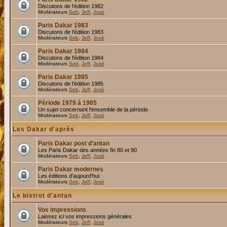
Discutons de l'édition 1982
Modérateurs
Seb
,
Jeff
,
José
Paris Dakar 1983
Discutons de l'édition 1983
Modérateurs
Seb
,
Jeff
,
José
Paris Dakar 1984
Discutons de l'édition 1984
Modérateurs
Seb
,
Jeff
,
José
Paris Dakar 1985
Discutons de l'édition 1985
Modérateurs
Seb
,
Jeff
,
José
Période 1979 à 1985
Un sujet concernant l'ensemble de la période
Modérateurs
Seb
,
Jeff
,
José
Les Dakar d'après
Paris Dakar post d'antan
Les Paris Dakar des années fin 80 et 90
Modérateurs
Seb
,
Jeff
,
José
Paris Dakar modernes
Les éditions d'aujourd'hui
Modérateurs
Seb
,
Jeff
,
José
Le bistrot d'antan
Vos impressions
Laissez ici vos impressions générales
Modérateurs
Seb
,
Jeff
,
José