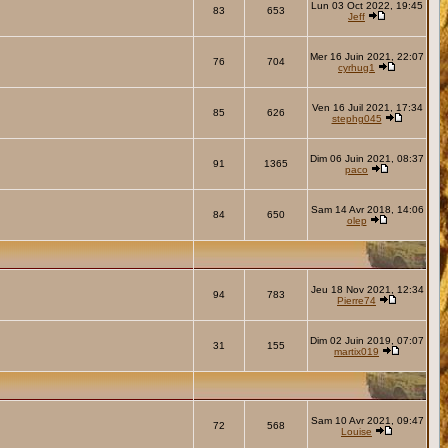
Lun 03 Oct 2022, 19:45
83
653
Jeff
Mer 16 Juin 2021, 22:07
76
704
cyrhug1
Ven 16 Juil 2021, 17:34
85
626
stephg045
Dim 06 Juin 2021, 08:37
91
1365
paco
Sam 14 Avr 2018, 14:06
84
650
olep
Jeu 18 Nov 2021, 12:34
94
783
Pierre74
Dim 02 Juin 2019, 07:07
31
155
martix019
Sam 10 Avr 2021, 09:47
72
568
Louise