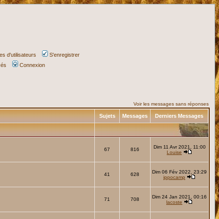
s d'utilisateurs
S'enregistrer
vés
Connexion
Voir les messages sans réponses
Sujets
Messages
Derniers Messages
Dim 11 Avr 2021, 11:00
67
816
Louise
Dim 06 Fév 2022, 23:29
41
628
ippocamp
Dim 24 Jan 2021, 00:16
71
708
lacoste