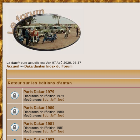
La date/heure actuelle est Ven 07 Aoû 2026, 08:37
Accueil
>>
Dakardantan Index du Forum
Retour sur les éditions d'antan
Paris Dakar 1979
Discutons de l'édition 1979
Modérateurs
Seb
,
Jeff
,
José
Paris Dakar 1980
Discutons de l'édition 1980
Modérateurs
Seb
,
Jeff
,
José
Paris Dakar 1981
Discutons de l'édition 1981
Modérateurs
Seb
,
Jeff
,
José
Paris Dakar 1982