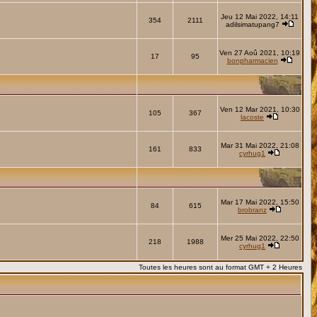
Jeu 12 Mai 2022, 14:11
354
2111
adilsimatupang7
Ven 27 Aoû 2021, 10:19
17
95
bonpharmacien
Ven 12 Mar 2021, 10:30
105
367
lacoste
Mar 31 Mai 2022, 21:08
161
833
cyrhug1
Mar 17 Mai 2022, 15:50
84
615
brobranz
Mer 25 Mai 2022, 22:50
218
1988
cyrhug1
Toutes les heures sont au format GMT + 2 Heures