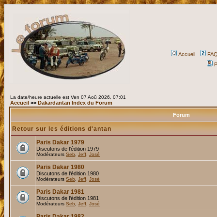
Accueil
FA
P
La date/heure actuelle est Ven 07 Aoû 2026, 07:01
Accueil
>>
Dakardantan Index du Forum
Forum
Retour sur les éditions d'antan
Paris Dakar 1979
Discutons de l'édition 1979
Modérateurs
Seb
,
Jeff
,
José
Paris Dakar 1980
Discutons de l'édition 1980
Modérateurs
Seb
,
Jeff
,
José
Paris Dakar 1981
Discutons de l'édition 1981
Modérateurs
Seb
,
Jeff
,
José
Paris Dakar 1982