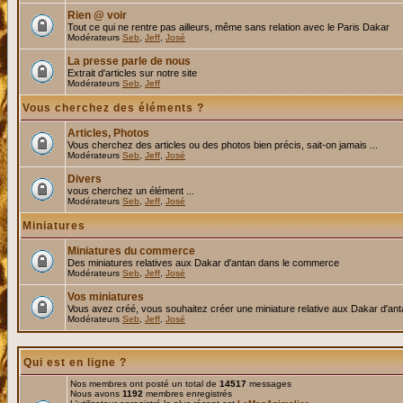
Rien @ voir
Tout ce qui ne rentre pas ailleurs, même sans relation avec le Paris Dakar
Modérateurs
Seb
,
Jeff
,
José
La presse parle de nous
Extrait d'articles sur notre site
Modérateurs
Seb
,
Jeff
Vous cherchez des éléments ?
Articles, Photos
Vous cherchez des articles ou des photos bien précis, sait-on jamais ...
Modérateurs
Seb
,
Jeff
,
José
Divers
vous cherchez un élément ...
Modérateurs
Seb
,
Jeff
,
José
Miniatures
Miniatures du commerce
Des miniatures relatives aux Dakar d'antan dans le commerce
Modérateurs
Seb
,
Jeff
,
José
Vos miniatures
Vous avez créé, vous souhaitez créer une miniature relative aux Dakar d'an
Modérateurs
Seb
,
Jeff
,
José
Qui est en ligne ?
Nos membres ont posté un total de
14517
messages
Nous avons
1192
membres enregistrés