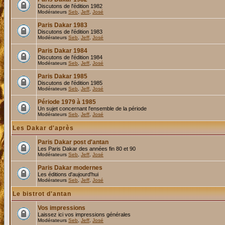
Discutons de l'édition 1982
Modérateurs
Seb
,
Jeff
,
José
Paris Dakar 1983
Discutons de l'édition 1983
Modérateurs
Seb
,
Jeff
,
José
Paris Dakar 1984
Discutons de l'édition 1984
Modérateurs
Seb
,
Jeff
,
José
Paris Dakar 1985
Discutons de l'édition 1985
Modérateurs
Seb
,
Jeff
,
José
Période 1979 à 1985
Un sujet concernant l'ensemble de la période
Modérateurs
Seb
,
Jeff
,
José
Les Dakar d'après
Paris Dakar post d'antan
Les Paris Dakar des années fin 80 et 90
Modérateurs
Seb
,
Jeff
,
José
Paris Dakar modernes
Les éditions d'aujourd'hui
Modérateurs
Seb
,
Jeff
,
José
Le bistrot d'antan
Vos impressions
Laissez ici vos impressions générales
Modérateurs
Seb
,
Jeff
,
José