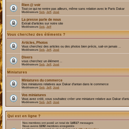
Rien @ voir
Tout ce qui ne rentre pas ailleurs, même sans relation avec le Paris Dakar
Modérateurs
Seb
,
Jeff
,
José
La presse parle de nous
Extrait d'articles sur notre site
Modérateurs
Seb
,
Jeff
Vous cherchez des éléments ?
Articles, Photos
Vous cherchez des articles ou des photos bien précis, sait-on jamais ...
Modérateurs
Seb
,
Jeff
,
José
Divers
vous cherchez un élément ...
Modérateurs
Seb
,
Jeff
,
José
Miniatures
Miniatures du commerce
Des miniatures relatives aux Dakar d'antan dans le commerce
Modérateurs
Seb
,
Jeff
,
José
Vos miniatures
Vous avez créé, vous souhaitez créer une miniature relative aux Dakar d'an
Modérateurs
Seb
,
Jeff
,
José
Qui est en ligne ?
Nos membres ont posté un total de
14517
messages
Nous avons
1192
membres enregistrés