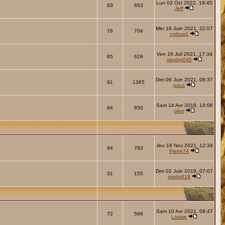
Lun 03 Oct 2022, 19:45
83
653
Jeff
Mer 16 Juin 2021, 22:07
76
704
cyrhug1
Ven 16 Juil 2021, 17:34
85
626
stephg045
Dim 06 Juin 2021, 08:37
91
1365
paco
Sam 14 Avr 2018, 14:06
84
650
olep
Jeu 18 Nov 2021, 12:34
94
783
Pierre74
Dim 02 Juin 2019, 07:07
31
155
martix019
Sam 10 Avr 2021, 09:47
72
568
Louise