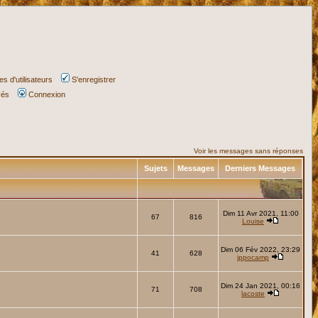
s d'utilisateurs
S'enregistrer
vés
Connexion
Voir les messages sans réponses
Sujets
Messages
Derniers Messages
Dim 11 Avr 2021, 11:00
67
816
Louise
Dim 06 Fév 2022, 23:29
41
628
ippocamp
Dim 24 Jan 2021, 00:16
71
708
lacoste