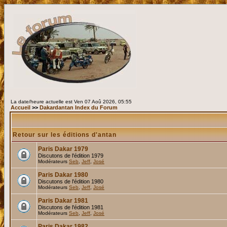
La date/heure actuelle est Ven 07 Aoû 2026, 05:55
Accueil
>>
Dakardantan Index du Forum
Retour sur les éditions d'antan
Paris Dakar 1979
Discutons de l'édition 1979
Modérateurs
Seb
,
Jeff
,
José
Paris Dakar 1980
Discutons de l'édition 1980
Modérateurs
Seb
,
Jeff
,
José
Paris Dakar 1981
Discutons de l'édition 1981
Modérateurs
Seb
,
Jeff
,
José
Paris Dakar 1982