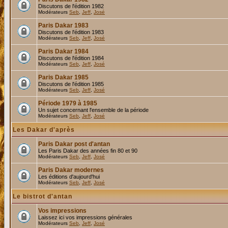
Discutons de l'édition 1982
Modérateurs
Seb
,
Jeff
,
José
Paris Dakar 1983
Discutons de l'édition 1983
Modérateurs
Seb
,
Jeff
,
José
Paris Dakar 1984
Discutons de l'édition 1984
Modérateurs
Seb
,
Jeff
,
José
Paris Dakar 1985
Discutons de l'édition 1985
Modérateurs
Seb
,
Jeff
,
José
Période 1979 à 1985
Un sujet concernant l'ensemble de la période
Modérateurs
Seb
,
Jeff
,
José
Les Dakar d'après
Paris Dakar post d'antan
Les Paris Dakar des années fin 80 et 90
Modérateurs
Seb
,
Jeff
,
José
Paris Dakar modernes
Les éditions d'aujourd'hui
Modérateurs
Seb
,
Jeff
,
José
Le bistrot d'antan
Vos impressions
Laissez ici vos impressions générales
Modérateurs
Seb
,
Jeff
,
José