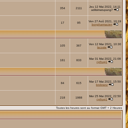
Jeu 12 Mai 2022, 14:11
354
2111
adilsimatupang7
Ven 27 Aoû 2021, 10:19
17
95
bonpharmacien
Ven 12 Mar 2021, 10:30
105
367
lacoste
Mar 31 Mai 2022, 21:08
161
833
cyrhug1
Mar 17 Mai 2022, 15:50
84
615
brobranz
Mer 25 Mai 2022, 22:50
218
1988
cyrhug1
Toutes les heures sont au format GMT + 2 Heures