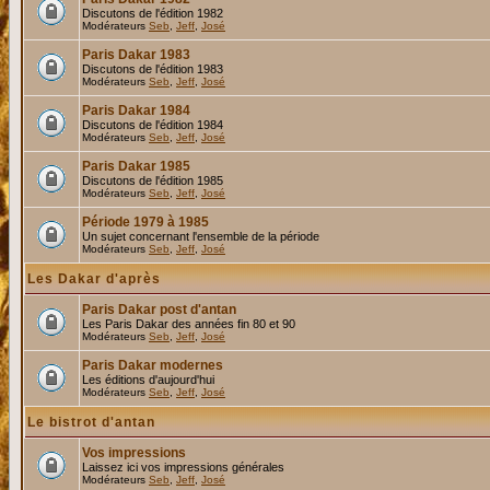
Discutons de l'édition 1982
Modérateurs
Seb
,
Jeff
,
José
Paris Dakar 1983
Discutons de l'édition 1983
Modérateurs
Seb
,
Jeff
,
José
Paris Dakar 1984
Discutons de l'édition 1984
Modérateurs
Seb
,
Jeff
,
José
Paris Dakar 1985
Discutons de l'édition 1985
Modérateurs
Seb
,
Jeff
,
José
Période 1979 à 1985
Un sujet concernant l'ensemble de la période
Modérateurs
Seb
,
Jeff
,
José
Les Dakar d'après
Paris Dakar post d'antan
Les Paris Dakar des années fin 80 et 90
Modérateurs
Seb
,
Jeff
,
José
Paris Dakar modernes
Les éditions d'aujourd'hui
Modérateurs
Seb
,
Jeff
,
José
Le bistrot d'antan
Vos impressions
Laissez ici vos impressions générales
Modérateurs
Seb
,
Jeff
,
José