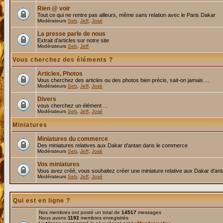
Rien @ voir
Tout ce qui ne rentre pas ailleurs, même sans relation avec le Paris Dakar
Modérateurs
Seb
,
Jeff
,
José
La presse parle de nous
Extrait d'articles sur notre site
Modérateurs
Seb
,
Jeff
Vous cherchez des éléments ?
Articles, Photos
Vous cherchez des articles ou des photos bien précis, sait-on jamais ...
Modérateurs
Seb
,
Jeff
,
José
Divers
vous cherchez un élément ...
Modérateurs
Seb
,
Jeff
,
José
Miniatures
Miniatures du commerce
Des miniatures relatives aux Dakar d'antan dans le commerce
Modérateurs
Seb
,
Jeff
,
José
Vos miniatures
Vous avez créé, vous souhaitez créer une miniature relative aux Dakar d'an
Modérateurs
Seb
,
Jeff
,
José
Qui est en ligne ?
Nos membres ont posté un total de
14517
messages
Nous avons
1192
membres enregistrés