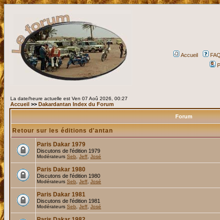
Accueil
FA
P
La date/heure actuelle est Ven 07 Aoû 2026, 00:27
Accueil
>>
Dakardantan Index du Forum
Forum
Retour sur les éditions d'antan
Paris Dakar 1979
Discutons de l'édition 1979
Modérateurs
Seb
,
Jeff
,
José
Paris Dakar 1980
Discutons de l'édition 1980
Modérateurs
Seb
,
Jeff
,
José
Paris Dakar 1981
Discutons de l'édition 1981
Modérateurs
Seb
,
Jeff
,
José
Paris Dakar 1982