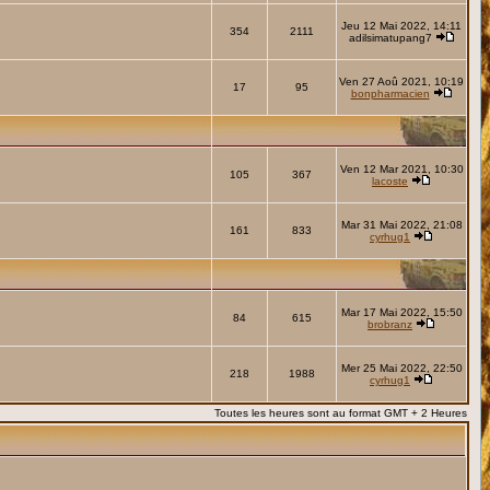
Jeu 12 Mai 2022, 14:11
354
2111
adilsimatupang7
Ven 27 Aoû 2021, 10:19
17
95
bonpharmacien
Ven 12 Mar 2021, 10:30
105
367
lacoste
Mar 31 Mai 2022, 21:08
161
833
cyrhug1
Mar 17 Mai 2022, 15:50
84
615
brobranz
Mer 25 Mai 2022, 22:50
218
1988
cyrhug1
Toutes les heures sont au format GMT + 2 Heures