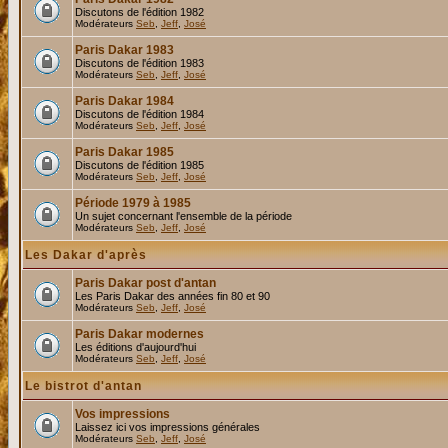
Discutons de l'édition 1982
Modérateurs
Seb
,
Jeff
,
José
Paris Dakar 1983
Discutons de l'édition 1983
Modérateurs
Seb
,
Jeff
,
José
Paris Dakar 1984
Discutons de l'édition 1984
Modérateurs
Seb
,
Jeff
,
José
Paris Dakar 1985
Discutons de l'édition 1985
Modérateurs
Seb
,
Jeff
,
José
Période 1979 à 1985
Un sujet concernant l'ensemble de la période
Modérateurs
Seb
,
Jeff
,
José
Les Dakar d'après
Paris Dakar post d'antan
Les Paris Dakar des années fin 80 et 90
Modérateurs
Seb
,
Jeff
,
José
Paris Dakar modernes
Les éditions d'aujourd'hui
Modérateurs
Seb
,
Jeff
,
José
Le bistrot d'antan
Vos impressions
Laissez ici vos impressions générales
Modérateurs
Seb
,
Jeff
,
José