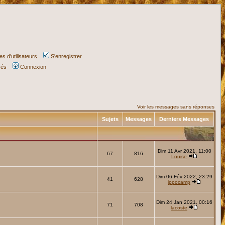
s d'utilisateurs
S'enregistrer
vés
Connexion
Voir les messages sans réponses
Sujets
Messages
Derniers Messages
Dim 11 Avr 2021, 11:00
67
816
Louise
Dim 06 Fév 2022, 23:29
41
628
ippocamp
Dim 24 Jan 2021, 00:16
71
708
lacoste