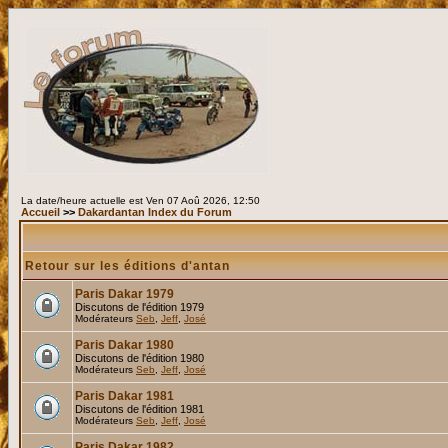
La date/heure actuelle est Ven 07 Aoû 2026, 12:50
Accueil
>>
Dakardantan Index du Forum
Retour sur les éditions d'antan
Paris Dakar 1979
Discutons de l'édition 1979
Modérateurs
Seb
,
Jeff
,
José
Paris Dakar 1980
Discutons de l'édition 1980
Modérateurs
Seb
,
Jeff
,
José
Paris Dakar 1981
Discutons de l'édition 1981
Modérateurs
Seb
,
Jeff
,
José
Paris Dakar 1982