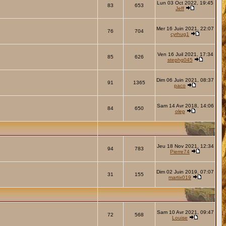
Lun 03 Oct 2022, 19:45
83
653
Jeff
Mer 16 Juin 2021, 22:07
76
704
cyrhug1
Ven 16 Juil 2021, 17:34
85
626
stephg045
Dim 06 Juin 2021, 08:37
91
1365
paco
Sam 14 Avr 2018, 14:06
84
650
olep
Jeu 18 Nov 2021, 12:34
94
783
Pierre74
Dim 02 Juin 2019, 07:07
31
155
martix019
Sam 10 Avr 2021, 09:47
72
568
Louise