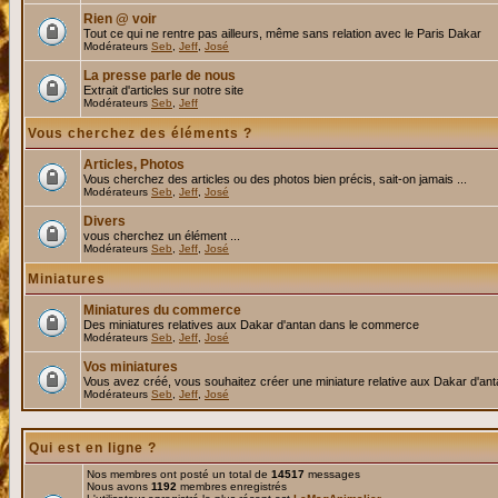
Rien @ voir
Tout ce qui ne rentre pas ailleurs, même sans relation avec le Paris Dakar
Modérateurs
Seb
,
Jeff
,
José
La presse parle de nous
Extrait d'articles sur notre site
Modérateurs
Seb
,
Jeff
Vous cherchez des éléments ?
Articles, Photos
Vous cherchez des articles ou des photos bien précis, sait-on jamais ...
Modérateurs
Seb
,
Jeff
,
José
Divers
vous cherchez un élément ...
Modérateurs
Seb
,
Jeff
,
José
Miniatures
Miniatures du commerce
Des miniatures relatives aux Dakar d'antan dans le commerce
Modérateurs
Seb
,
Jeff
,
José
Vos miniatures
Vous avez créé, vous souhaitez créer une miniature relative aux Dakar d'an
Modérateurs
Seb
,
Jeff
,
José
Qui est en ligne ?
Nos membres ont posté un total de
14517
messages
Nous avons
1192
membres enregistrés