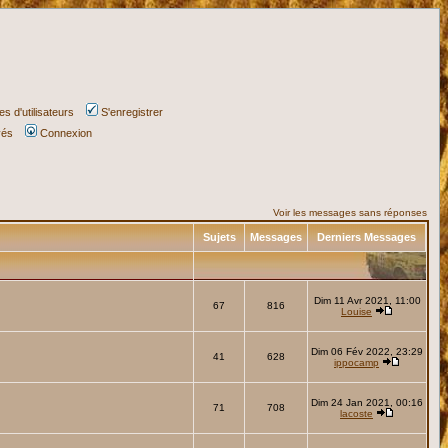
s d'utilisateurs
S'enregistrer
vés
Connexion
Voir les messages sans réponses
Sujets
Messages
Derniers Messages
Dim 11 Avr 2021, 11:00
67
816
Louise
Dim 06 Fév 2022, 23:29
41
628
ippocamp
Dim 24 Jan 2021, 00:16
71
708
lacoste