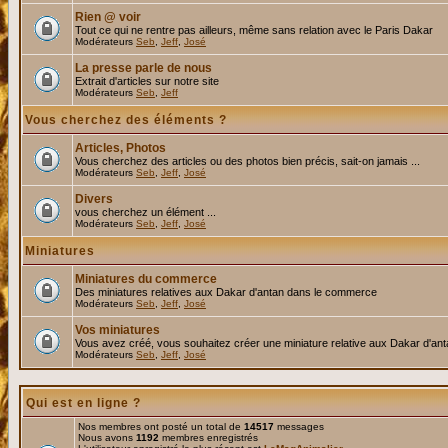
Rien @ voir
Tout ce qui ne rentre pas ailleurs, même sans relation avec le Paris Dakar
Modérateurs
Seb
,
Jeff
,
José
La presse parle de nous
Extrait d'articles sur notre site
Modérateurs
Seb
,
Jeff
Vous cherchez des éléments ?
Articles, Photos
Vous cherchez des articles ou des photos bien précis, sait-on jamais ...
Modérateurs
Seb
,
Jeff
,
José
Divers
vous cherchez un élément ...
Modérateurs
Seb
,
Jeff
,
José
Miniatures
Miniatures du commerce
Des miniatures relatives aux Dakar d'antan dans le commerce
Modérateurs
Seb
,
Jeff
,
José
Vos miniatures
Vous avez créé, vous souhaitez créer une miniature relative aux Dakar d'an
Modérateurs
Seb
,
Jeff
,
José
Qui est en ligne ?
Nos membres ont posté un total de
14517
messages
Nous avons
1192
membres enregistrés