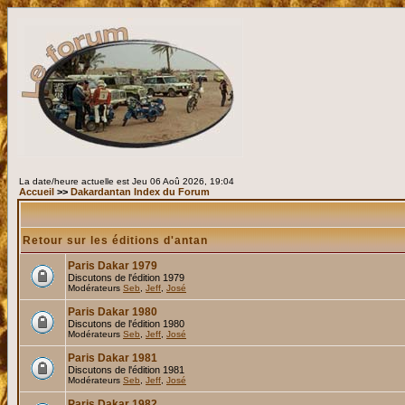
La date/heure actuelle est Jeu 06 Aoû 2026, 19:04
Accueil
>>
Dakardantan Index du Forum
Retour sur les éditions d'antan
Paris Dakar 1979
Discutons de l'édition 1979
Modérateurs
Seb
,
Jeff
,
José
Paris Dakar 1980
Discutons de l'édition 1980
Modérateurs
Seb
,
Jeff
,
José
Paris Dakar 1981
Discutons de l'édition 1981
Modérateurs
Seb
,
Jeff
,
José
Paris Dakar 1982