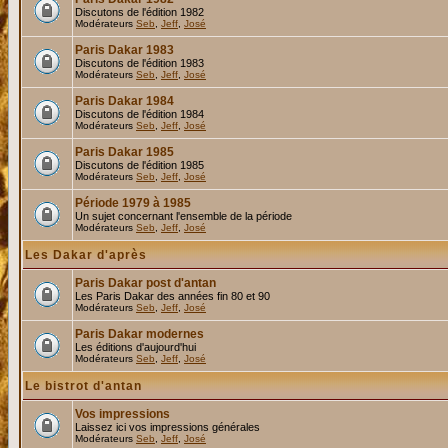
Discutons de l'édition 1982
Modérateurs
Seb
,
Jeff
,
José
Paris Dakar 1983
Discutons de l'édition 1983
Modérateurs
Seb
,
Jeff
,
José
Paris Dakar 1984
Discutons de l'édition 1984
Modérateurs
Seb
,
Jeff
,
José
Paris Dakar 1985
Discutons de l'édition 1985
Modérateurs
Seb
,
Jeff
,
José
Période 1979 à 1985
Un sujet concernant l'ensemble de la période
Modérateurs
Seb
,
Jeff
,
José
Les Dakar d'après
Paris Dakar post d'antan
Les Paris Dakar des années fin 80 et 90
Modérateurs
Seb
,
Jeff
,
José
Paris Dakar modernes
Les éditions d'aujourd'hui
Modérateurs
Seb
,
Jeff
,
José
Le bistrot d'antan
Vos impressions
Laissez ici vos impressions générales
Modérateurs
Seb
,
Jeff
,
José