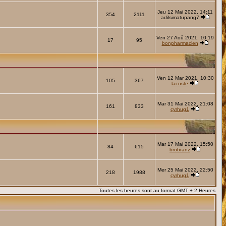
Jeu 12 Mai 2022, 14:11
354
2111
adilsimatupang7
Ven 27 Aoû 2021, 10:19
17
95
bonpharmacien
Ven 12 Mar 2021, 10:30
105
367
lacoste
Mar 31 Mai 2022, 21:08
161
833
cyrhug1
Mar 17 Mai 2022, 15:50
84
615
brobranz
Mer 25 Mai 2022, 22:50
218
1988
cyrhug1
Toutes les heures sont au format GMT + 2 Heures