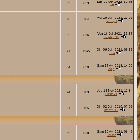
Lun 03 Oct 2022, 19:45
83
653
Jeff
Mer 16 Juin 2021, 22:07
76
704
cyrhug1
Ven 16 Juil 2021, 17:34
85
626
stephg045
Dim 06 Juin 2021, 08:37
91
1365
paco
Sam 14 Avr 2018, 14:06
84
650
olep
Jeu 18 Nov 2021, 12:34
94
783
Pierre74
Dim 02 Juin 2019, 07:07
31
155
martix019
Sam 10 Avr 2021, 09:47
72
568
Louise