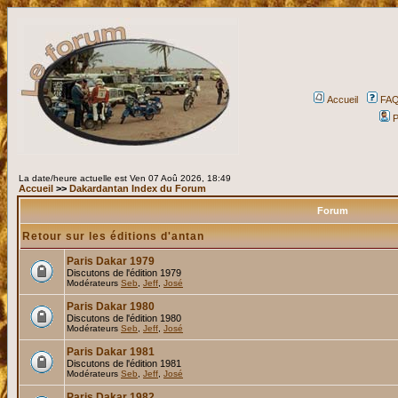
Accueil
FA
P
La date/heure actuelle est Ven 07 Aoû 2026, 18:49
Accueil
>>
Dakardantan Index du Forum
Forum
Retour sur les éditions d'antan
Paris Dakar 1979
Discutons de l'édition 1979
Modérateurs
Seb
,
Jeff
,
José
Paris Dakar 1980
Discutons de l'édition 1980
Modérateurs
Seb
,
Jeff
,
José
Paris Dakar 1981
Discutons de l'édition 1981
Modérateurs
Seb
,
Jeff
,
José
Paris Dakar 1982