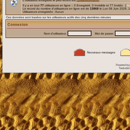
L'utilisateur enregistré le plus récent est
LeMagAnimalier
Il y a en tout
77
utilisateurs en ligne :: 0 Enregistré, 0 Invisible et 77 Invités [
Ad
Le record du nombre d'utilisateurs en ligne est de
13868
le Lun 08 Juin 2026, 
Utilisateurs enregistrés : Aucun
Ces données sont basées sur les utilisateurs actifs des cinq dernières minutes
Connexion
Nom d'utilisateur:
Mot de passe:
Nouveaux messages
Powered by
Traduction