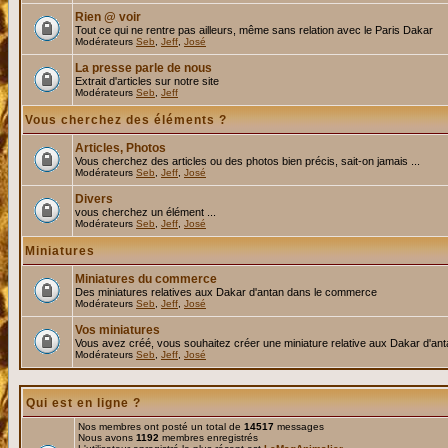
Rien @ voir
Tout ce qui ne rentre pas ailleurs, même sans relation avec le Paris Dakar
Modérateurs
Seb
,
Jeff
,
José
La presse parle de nous
Extrait d'articles sur notre site
Modérateurs
Seb
,
Jeff
Vous cherchez des éléments ?
Articles, Photos
Vous cherchez des articles ou des photos bien précis, sait-on jamais ...
Modérateurs
Seb
,
Jeff
,
José
Divers
vous cherchez un élément ...
Modérateurs
Seb
,
Jeff
,
José
Miniatures
Miniatures du commerce
Des miniatures relatives aux Dakar d'antan dans le commerce
Modérateurs
Seb
,
Jeff
,
José
Vos miniatures
Vous avez créé, vous souhaitez créer une miniature relative aux Dakar d'an
Modérateurs
Seb
,
Jeff
,
José
Qui est en ligne ?
Nos membres ont posté un total de
14517
messages
Nous avons
1192
membres enregistrés