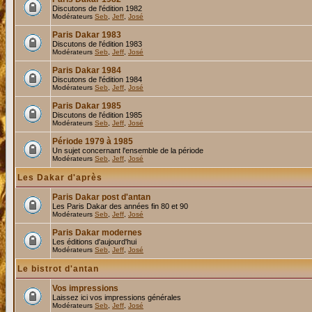
Discutons de l'édition 1982
Modérateurs
Seb
,
Jeff
,
José
Paris Dakar 1983
Discutons de l'édition 1983
Modérateurs
Seb
,
Jeff
,
José
Paris Dakar 1984
Discutons de l'édition 1984
Modérateurs
Seb
,
Jeff
,
José
Paris Dakar 1985
Discutons de l'édition 1985
Modérateurs
Seb
,
Jeff
,
José
Période 1979 à 1985
Un sujet concernant l'ensemble de la période
Modérateurs
Seb
,
Jeff
,
José
Les Dakar d'après
Paris Dakar post d'antan
Les Paris Dakar des années fin 80 et 90
Modérateurs
Seb
,
Jeff
,
José
Paris Dakar modernes
Les éditions d'aujourd'hui
Modérateurs
Seb
,
Jeff
,
José
Le bistrot d'antan
Vos impressions
Laissez ici vos impressions générales
Modérateurs
Seb
,
Jeff
,
José