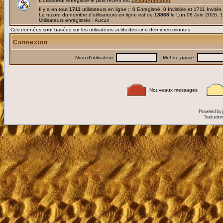
L'utilisateur enregistré le plus récent est
LeMagAnimalier
Il y a en tout
1711
utilisateurs en ligne :: 0 Enregistré, 0 Invisible et 1711 Invité
Le record du nombre d'utilisateurs en ligne est de
13868
le Lun 08 Juin 2026, 
Utilisateurs enregistrés : Aucun
Ces données sont basées sur les utilisateurs actifs des cinq dernières minutes
Connexion
Nom d'utilisateur:
Mot de passe:
Nouveaux messages
Powered by
Traduction