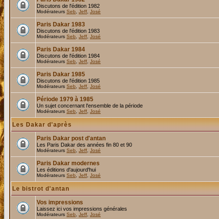
Discutons de l'édition 1982
Modérateurs
Seb
,
Jeff
,
José
Paris Dakar 1983
Discutons de l'édition 1983
Modérateurs
Seb
,
Jeff
,
José
Paris Dakar 1984
Discutons de l'édition 1984
Modérateurs
Seb
,
Jeff
,
José
Paris Dakar 1985
Discutons de l'édition 1985
Modérateurs
Seb
,
Jeff
,
José
Période 1979 à 1985
Un sujet concernant l'ensemble de la période
Modérateurs
Seb
,
Jeff
,
José
Les Dakar d'après
Paris Dakar post d'antan
Les Paris Dakar des années fin 80 et 90
Modérateurs
Seb
,
Jeff
,
José
Paris Dakar modernes
Les éditions d'aujourd'hui
Modérateurs
Seb
,
Jeff
,
José
Le bistrot d'antan
Vos impressions
Laissez ici vos impressions générales
Modérateurs
Seb
,
Jeff
,
José