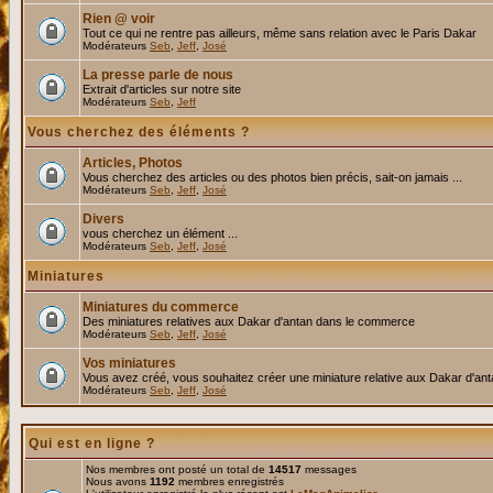
Rien @ voir
Tout ce qui ne rentre pas ailleurs, même sans relation avec le Paris Dakar
Modérateurs
Seb
,
Jeff
,
José
La presse parle de nous
Extrait d'articles sur notre site
Modérateurs
Seb
,
Jeff
Vous cherchez des éléments ?
Articles, Photos
Vous cherchez des articles ou des photos bien précis, sait-on jamais ...
Modérateurs
Seb
,
Jeff
,
José
Divers
vous cherchez un élément ...
Modérateurs
Seb
,
Jeff
,
José
Miniatures
Miniatures du commerce
Des miniatures relatives aux Dakar d'antan dans le commerce
Modérateurs
Seb
,
Jeff
,
José
Vos miniatures
Vous avez créé, vous souhaitez créer une miniature relative aux Dakar d'an
Modérateurs
Seb
,
Jeff
,
José
Qui est en ligne ?
Nos membres ont posté un total de
14517
messages
Nous avons
1192
membres enregistrés