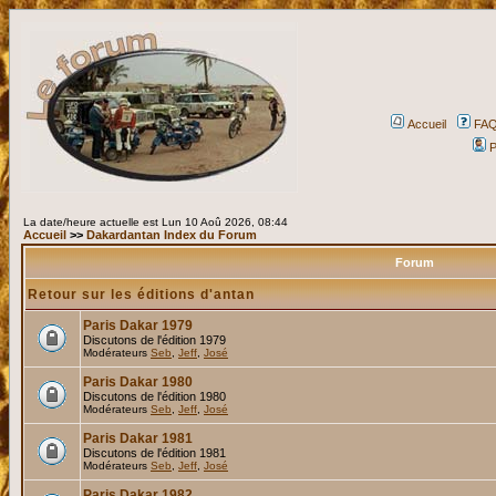
Accueil
FA
P
La date/heure actuelle est Lun 10 Aoû 2026, 08:44
Accueil
>>
Dakardantan Index du Forum
Forum
Retour sur les éditions d'antan
Paris Dakar 1979
Discutons de l'édition 1979
Modérateurs
Seb
,
Jeff
,
José
Paris Dakar 1980
Discutons de l'édition 1980
Modérateurs
Seb
,
Jeff
,
José
Paris Dakar 1981
Discutons de l'édition 1981
Modérateurs
Seb
,
Jeff
,
José
Paris Dakar 1982