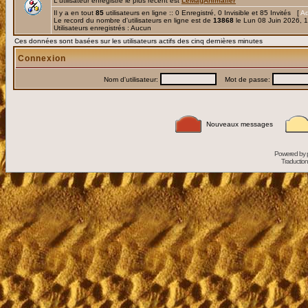
L'utilisateur enregistré le plus récent est
LeMagAnimalier
Il y a en tout
85
utilisateurs en ligne :: 0 Enregistré, 0 Invisible et 85 Invités [
Ad
Le record du nombre d'utilisateurs en ligne est de
13868
le Lun 08 Juin 2026, 
Utilisateurs enregistrés : Aucun
Ces données sont basées sur les utilisateurs actifs des cinq dernières minutes
Connexion
Nom d'utilisateur:
Mot de passe:
Nouveaux messages
Powered by
Traduction