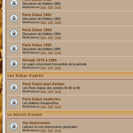
Discutons de l'édition 1982
Modérateurs
Seb
,
Jeff
,
José
Paris Dakar 1983
Discutons de l'édition 1983
Modérateurs
Seb
,
Jeff
,
José
Paris Dakar 1984
Discutons de l'édition 1984
Modérateurs
Seb
,
Jeff
,
José
Paris Dakar 1985
Discutons de l'édition 1985
Modérateurs
Seb
,
Jeff
,
José
Période 1979 à 1985
Un sujet concernant l'ensemble de la période
Modérateurs
Seb
,
Jeff
,
José
Les Dakar d'après
Paris Dakar post d'antan
Les Paris Dakar des années fin 80 et 90
Modérateurs
Seb
,
Jeff
,
José
Paris Dakar modernes
Les éditions d'aujourd'hui
Modérateurs
Seb
,
Jeff
,
José
Le bistrot d'antan
Vos impressions
Laissez ici vos impressions générales
Modérateurs
Seb
,
Jeff
,
José