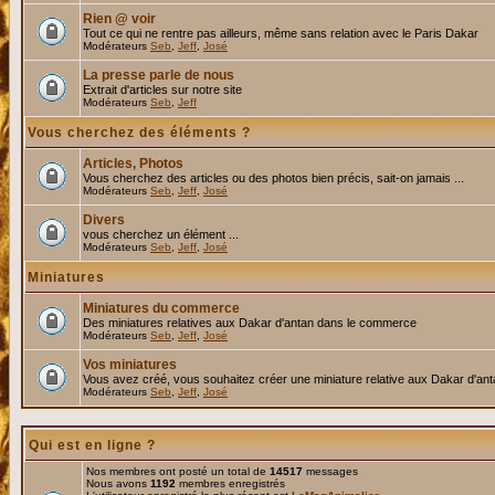
Rien @ voir
Tout ce qui ne rentre pas ailleurs, même sans relation avec le Paris Dakar
Modérateurs
Seb
,
Jeff
,
José
La presse parle de nous
Extrait d'articles sur notre site
Modérateurs
Seb
,
Jeff
Vous cherchez des éléments ?
Articles, Photos
Vous cherchez des articles ou des photos bien précis, sait-on jamais ...
Modérateurs
Seb
,
Jeff
,
José
Divers
vous cherchez un élément ...
Modérateurs
Seb
,
Jeff
,
José
Miniatures
Miniatures du commerce
Des miniatures relatives aux Dakar d'antan dans le commerce
Modérateurs
Seb
,
Jeff
,
José
Vos miniatures
Vous avez créé, vous souhaitez créer une miniature relative aux Dakar d'an
Modérateurs
Seb
,
Jeff
,
José
Qui est en ligne ?
Nos membres ont posté un total de
14517
messages
Nous avons
1192
membres enregistrés