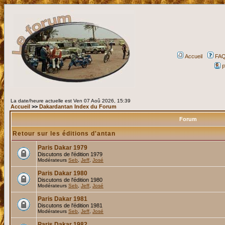
Accueil
FA
P
La date/heure actuelle est Ven 07 Aoû 2026, 15:39
Accueil
>>
Dakardantan Index du Forum
Forum
Retour sur les éditions d'antan
Paris Dakar 1979
Discutons de l'édition 1979
Modérateurs
Seb
,
Jeff
,
José
Paris Dakar 1980
Discutons de l'édition 1980
Modérateurs
Seb
,
Jeff
,
José
Paris Dakar 1981
Discutons de l'édition 1981
Modérateurs
Seb
,
Jeff
,
José
Paris Dakar 1982