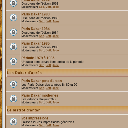
Discutons de l'édition 1982
Modérateurs
Seb
,
Jeff
,
José
Paris Dakar 1983
Discutons de l'édition 1983
Modérateurs
Seb
,
Jeff
,
José
Paris Dakar 1984
Discutons de l'édition 1984
Modérateurs
Seb
,
Jeff
,
José
Paris Dakar 1985
Discutons de l'édition 1985
Modérateurs
Seb
,
Jeff
,
José
Période 1979 à 1985
Un sujet concernant l'ensemble de la période
Modérateurs
Seb
,
Jeff
,
José
Les Dakar d'après
Paris Dakar post d'antan
Les Paris Dakar des années fin 80 et 90
Modérateurs
Seb
,
Jeff
,
José
Paris Dakar modernes
Les éditions d'aujourd'hui
Modérateurs
Seb
,
Jeff
,
José
Le bistrot d'antan
Vos impressions
Laissez ici vos impressions générales
Modérateurs
Seb
,
Jeff
,
José