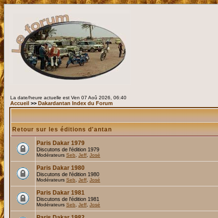
La date/heure actuelle est Ven 07 Aoû 2026, 06:40
Accueil
>>
Dakardantan Index du Forum
Retour sur les éditions d'antan
Paris Dakar 1979
Discutons de l'édition 1979
Modérateurs
Seb
,
Jeff
,
José
Paris Dakar 1980
Discutons de l'édition 1980
Modérateurs
Seb
,
Jeff
,
José
Paris Dakar 1981
Discutons de l'édition 1981
Modérateurs
Seb
,
Jeff
,
José
Paris Dakar 1982