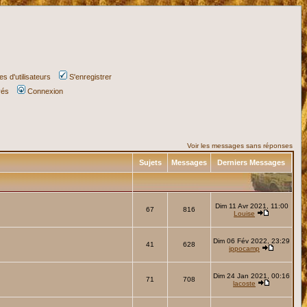
s d'utilisateurs
S'enregistrer
vés
Connexion
Voir les messages sans réponses
Sujets
Messages
Derniers Messages
Dim 11 Avr 2021, 11:00
67
816
Louise
Dim 06 Fév 2022, 23:29
41
628
ippocamp
Dim 24 Jan 2021, 00:16
71
708
lacoste