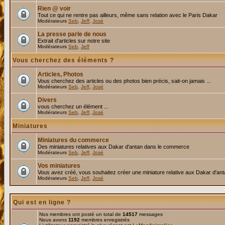
Rien @ voir
Tout ce qui ne rentre pas ailleurs, même sans relation avec le Paris Dakar
Modérateurs
Seb
,
Jeff
,
José
La presse parle de nous
Extrait d'articles sur notre site
Modérateurs
Seb
,
Jeff
Vous cherchez des éléments ?
Articles, Photos
Vous cherchez des articles ou des photos bien précis, sait-on jamais ...
Modérateurs
Seb
,
Jeff
,
José
Divers
vous cherchez un élément ...
Modérateurs
Seb
,
Jeff
,
José
Miniatures
Miniatures du commerce
Des miniatures relatives aux Dakar d'antan dans le commerce
Modérateurs
Seb
,
Jeff
,
José
Vos miniatures
Vous avez créé, vous souhaitez créer une miniature relative aux Dakar d'an
Modérateurs
Seb
,
Jeff
,
José
Qui est en ligne ?
Nos membres ont posté un total de
14517
messages
Nous avons
1192
membres enregistrés