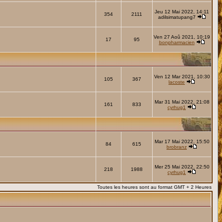
Jeu 12 Mai 2022, 14:11
354
2111
adilsimatupang7
Ven 27 Aoû 2021, 10:19
17
95
bonpharmacien
Ven 12 Mar 2021, 10:30
105
367
lacoste
Mar 31 Mai 2022, 21:08
161
833
cyrhug1
Mar 17 Mai 2022, 15:50
84
615
brobranz
Mer 25 Mai 2022, 22:50
218
1988
cyrhug1
Toutes les heures sont au format GMT + 2 Heures