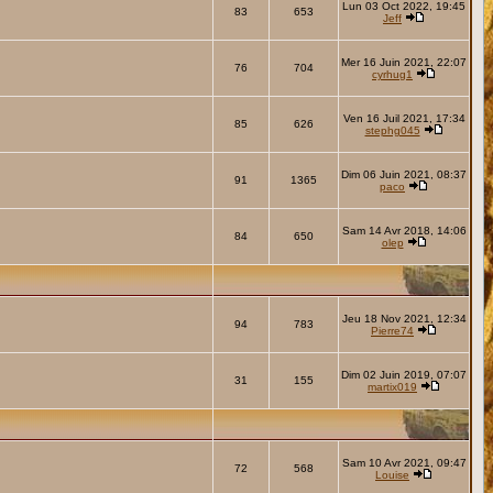
Lun 03 Oct 2022, 19:45
83
653
Jeff
Mer 16 Juin 2021, 22:07
76
704
cyrhug1
Ven 16 Juil 2021, 17:34
85
626
stephg045
Dim 06 Juin 2021, 08:37
91
1365
paco
Sam 14 Avr 2018, 14:06
84
650
olep
Jeu 18 Nov 2021, 12:34
94
783
Pierre74
Dim 02 Juin 2019, 07:07
31
155
martix019
Sam 10 Avr 2021, 09:47
72
568
Louise