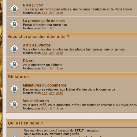
Rien @ voir
Tout ce qui ne rentre pas ailleurs, même sans relation avec le Paris Dakar
Modérateurs
Seb
,
Jeff
,
José
La presse parle de nous
Extrait d'articles sur notre site
Modérateurs
Seb
,
Jeff
Vous cherchez des éléments ?
Articles, Photos
Vous cherchez des articles ou des photos bien précis, sait-on jamais ...
Modérateurs
Seb
,
Jeff
,
José
Divers
vous cherchez un élément ...
Modérateurs
Seb
,
Jeff
,
José
Miniatures
Miniatures du commerce
Des miniatures relatives aux Dakar d'antan dans le commerce
Modérateurs
Seb
,
Jeff
,
José
Vos miniatures
Vous avez créé, vous souhaitez créer une miniature relative aux Dakar d'an
Modérateurs
Seb
,
Jeff
,
José
Qui est en ligne ?
Nos membres ont posté un total de
14517
messages
Nous avons
1192
membres enregistrés