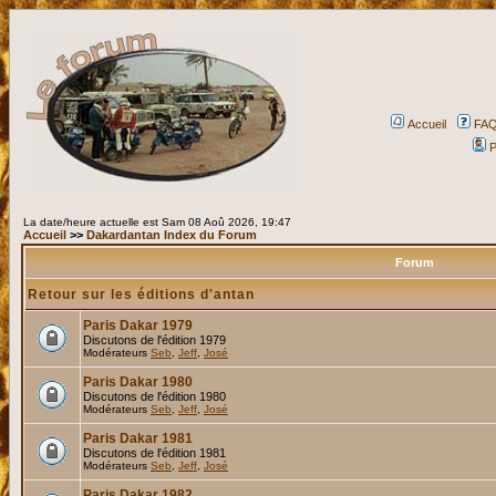
Accueil
FA
P
La date/heure actuelle est Sam 08 Aoû 2026, 19:47
Accueil
>>
Dakardantan Index du Forum
Forum
Retour sur les éditions d'antan
Paris Dakar 1979
Discutons de l'édition 1979
Modérateurs
Seb
,
Jeff
,
José
Paris Dakar 1980
Discutons de l'édition 1980
Modérateurs
Seb
,
Jeff
,
José
Paris Dakar 1981
Discutons de l'édition 1981
Modérateurs
Seb
,
Jeff
,
José
Paris Dakar 1982