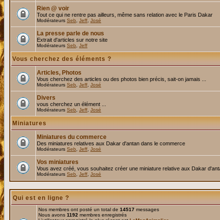
Rien @ voir
Tout ce qui ne rentre pas ailleurs, même sans relation avec le Paris Dakar
Modérateurs
Seb
,
Jeff
,
José
La presse parle de nous
Extrait d'articles sur notre site
Modérateurs
Seb
,
Jeff
Vous cherchez des éléments ?
Articles, Photos
Vous cherchez des articles ou des photos bien précis, sait-on jamais ...
Modérateurs
Seb
,
Jeff
,
José
Divers
vous cherchez un élément ...
Modérateurs
Seb
,
Jeff
,
José
Miniatures
Miniatures du commerce
Des miniatures relatives aux Dakar d'antan dans le commerce
Modérateurs
Seb
,
Jeff
,
José
Vos miniatures
Vous avez créé, vous souhaitez créer une miniature relative aux Dakar d'an
Modérateurs
Seb
,
Jeff
,
José
Qui est en ligne ?
Nos membres ont posté un total de
14517
messages
Nous avons
1192
membres enregistrés