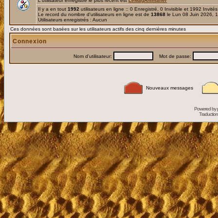
L'utilisateur enregistré le plus récent est
LeMagAnimalier
Il y a en tout
1992
utilisateurs en ligne :: 0 Enregistré, 0 Invisible et 1992 Invité
Le record du nombre d'utilisateurs en ligne est de
13868
le Lun 08 Juin 2026, 
Utilisateurs enregistrés : Aucun
Ces données sont basées sur les utilisateurs actifs des cinq dernières minutes
Connexion
Nom d'utilisateur:
Mot de passe:
Nouveaux messages
Powered by
Traduction