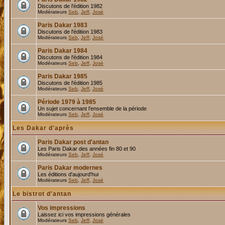
Discutons de l'édition 1982
Modérateurs
Seb
,
Jeff
,
José
Paris Dakar 1983
Discutons de l'édition 1983
Modérateurs
Seb
,
Jeff
,
José
Paris Dakar 1984
Discutons de l'édition 1984
Modérateurs
Seb
,
Jeff
,
José
Paris Dakar 1985
Discutons de l'édition 1985
Modérateurs
Seb
,
Jeff
,
José
Période 1979 à 1985
Un sujet concernant l'ensemble de la période
Modérateurs
Seb
,
Jeff
,
José
Les Dakar d'après
Paris Dakar post d'antan
Les Paris Dakar des années fin 80 et 90
Modérateurs
Seb
,
Jeff
,
José
Paris Dakar modernes
Les éditions d'aujourd'hui
Modérateurs
Seb
,
Jeff
,
José
Le bistrot d'antan
Vos impressions
Laissez ici vos impressions générales
Modérateurs
Seb
,
Jeff
,
José