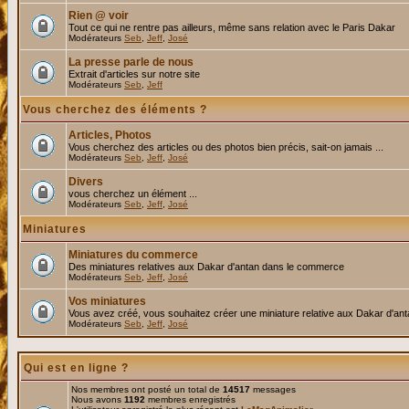
Rien @ voir
Tout ce qui ne rentre pas ailleurs, même sans relation avec le Paris Dakar
Modérateurs
Seb
,
Jeff
,
José
La presse parle de nous
Extrait d'articles sur notre site
Modérateurs
Seb
,
Jeff
Vous cherchez des éléments ?
Articles, Photos
Vous cherchez des articles ou des photos bien précis, sait-on jamais ...
Modérateurs
Seb
,
Jeff
,
José
Divers
vous cherchez un élément ...
Modérateurs
Seb
,
Jeff
,
José
Miniatures
Miniatures du commerce
Des miniatures relatives aux Dakar d'antan dans le commerce
Modérateurs
Seb
,
Jeff
,
José
Vos miniatures
Vous avez créé, vous souhaitez créer une miniature relative aux Dakar d'an
Modérateurs
Seb
,
Jeff
,
José
Qui est en ligne ?
Nos membres ont posté un total de
14517
messages
Nous avons
1192
membres enregistrés