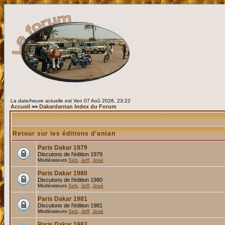
La date/heure actuelle est Ven 07 Aoû 2026, 23:22
Accueil
>>
Dakardantan Index du Forum
Retour sur les éditions d'antan
Paris Dakar 1979
Discutons de l'édition 1979
Modérateurs
Seb
,
Jeff
,
José
Paris Dakar 1980
Discutons de l'édition 1980
Modérateurs
Seb
,
Jeff
,
José
Paris Dakar 1981
Discutons de l'édition 1981
Modérateurs
Seb
,
Jeff
,
José
Paris Dakar 1982