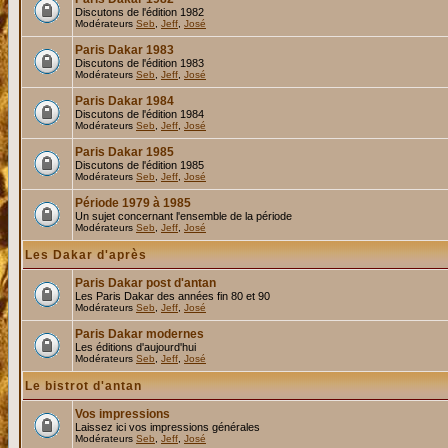
Discutons de l'édition 1982
Modérateurs
Seb
,
Jeff
,
José
Paris Dakar 1983
Discutons de l'édition 1983
Modérateurs
Seb
,
Jeff
,
José
Paris Dakar 1984
Discutons de l'édition 1984
Modérateurs
Seb
,
Jeff
,
José
Paris Dakar 1985
Discutons de l'édition 1985
Modérateurs
Seb
,
Jeff
,
José
Période 1979 à 1985
Un sujet concernant l'ensemble de la période
Modérateurs
Seb
,
Jeff
,
José
Les Dakar d'après
Paris Dakar post d'antan
Les Paris Dakar des années fin 80 et 90
Modérateurs
Seb
,
Jeff
,
José
Paris Dakar modernes
Les éditions d'aujourd'hui
Modérateurs
Seb
,
Jeff
,
José
Le bistrot d'antan
Vos impressions
Laissez ici vos impressions générales
Modérateurs
Seb
,
Jeff
,
José