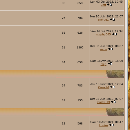
Lun 03 Oct 2022, 19:45
83
653
Jeff
Mer 16 Juin 2021, 22:07
76
704
cyrhug1
Ven 16 Juil 2021, 17:34
85
626
stephg045
Dim 06 Juin 2021, 08:37
91
1365
paco
Sam 14 Avr 2018, 14:06
84
650
olep
Jeu 18 Nov 2021, 12:34
94
783
Pierre74
Dim 02 Juin 2019, 07:07
31
155
martix019
Sam 10 Avr 2021, 09:47
72
568
Louise