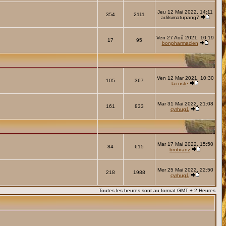
Jeu 12 Mai 2022, 14:11
354
2111
adilsimatupang7
Ven 27 Aoû 2021, 10:19
17
95
bonpharmacien
Ven 12 Mar 2021, 10:30
105
367
lacoste
Mar 31 Mai 2022, 21:08
161
833
cyrhug1
Mar 17 Mai 2022, 15:50
84
615
brobranz
Mer 25 Mai 2022, 22:50
218
1988
cyrhug1
Toutes les heures sont au format GMT + 2 Heures