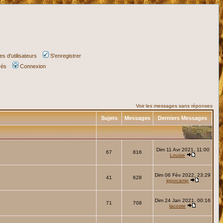
s d'utilisateurs
S'enregistrer
vés
Connexion
Voir les messages sans réponses
Sujets
Messages
Derniers Messages
Dim 11 Avr 2021, 11:00
67
816
Louise
Dim 06 Fév 2022, 23:29
41
628
ippocamp
Dim 24 Jan 2021, 00:16
71
708
lacoste