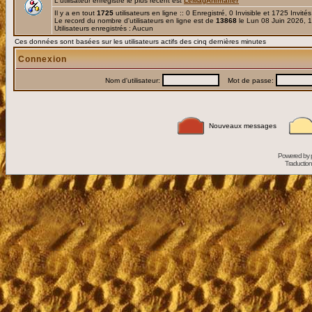
L'utilisateur enregistré le plus récent est
LeMagAnimalier
Il y a en tout
1725
utilisateurs en ligne :: 0 Enregistré, 0 Invisible et 1725 Invité
Le record du nombre d'utilisateurs en ligne est de
13868
le Lun 08 Juin 2026, 
Utilisateurs enregistrés : Aucun
Ces données sont basées sur les utilisateurs actifs des cinq dernières minutes
Connexion
Nom d'utilisateur:
Mot de passe:
Nouveaux messages
Powered by
Traduction