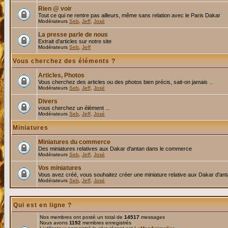
Rien @ voir
Tout ce qui ne rentre pas ailleurs, même sans relation avec le Paris Dakar
Modérateurs
Seb
,
Jeff
,
José
La presse parle de nous
Extrait d'articles sur notre site
Modérateurs
Seb
,
Jeff
Vous cherchez des éléments ?
Articles, Photos
Vous cherchez des articles ou des photos bien précis, sait-on jamais ...
Modérateurs
Seb
,
Jeff
,
José
Divers
vous cherchez un élément ...
Modérateurs
Seb
,
Jeff
,
José
Miniatures
Miniatures du commerce
Des miniatures relatives aux Dakar d'antan dans le commerce
Modérateurs
Seb
,
Jeff
,
José
Vos miniatures
Vous avez créé, vous souhaitez créer une miniature relative aux Dakar d'an
Modérateurs
Seb
,
Jeff
,
José
Qui est en ligne ?
Nos membres ont posté un total de
14517
messages
Nous avons
1192
membres enregistrés