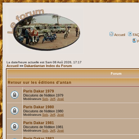
Accueil
FA
P
La date/heure actuelle est Sam 08 Aoû 2026, 17:17
Accueil
>>
Dakardantan Index du Forum
Forum
Retour sur les éditions d'antan
Paris Dakar 1979
Discutons de l'édition 1979
Modérateurs
Seb
,
Jeff
,
José
Paris Dakar 1980
Discutons de l'édition 1980
Modérateurs
Seb
,
Jeff
,
José
Paris Dakar 1981
Discutons de l'édition 1981
Modérateurs
Seb
,
Jeff
,
José
Paris Dakar 1982