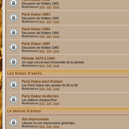
Discutons de l'édition 1982
Modérateurs
Seb
,
Jeff
,
José
Paris Dakar 1983
Discutons de l'édition 1983
Modérateurs
Seb
,
Jeff
,
José
Paris Dakar 1984
Discutons de l'édition 1984
Modérateurs
Seb
,
Jeff
,
José
Paris Dakar 1985
Discutons de l'édition 1985
Modérateurs
Seb
,
Jeff
,
José
Période 1979 à 1985
Un sujet concernant l'ensemble de la période
Modérateurs
Seb
,
Jeff
,
José
Les Dakar d'après
Paris Dakar post d'antan
Les Paris Dakar des années fin 80 et 90
Modérateurs
Seb
,
Jeff
,
José
Paris Dakar modernes
Les éditions d'aujourd'hui
Modérateurs
Seb
,
Jeff
,
José
Le bistrot d'antan
Vos impressions
Laissez ici vos impressions générales
Modérateurs
Seb
,
Jeff
,
José