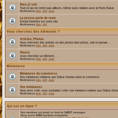
Rien @ voir
Tout ce qui ne rentre pas ailleurs, même sans relation avec le Paris Dakar
Modérateurs
Seb
,
Jeff
,
José
La presse parle de nous
Extrait d'articles sur notre site
Modérateurs
Seb
,
Jeff
Vous cherchez des éléments ?
Articles, Photos
Vous cherchez des articles ou des photos bien précis, sait-on jamais ...
Modérateurs
Seb
,
Jeff
,
José
Divers
vous cherchez un élément ...
Modérateurs
Seb
,
Jeff
,
José
Miniatures
Miniatures du commerce
Des miniatures relatives aux Dakar d'antan dans le commerce
Modérateurs
Seb
,
Jeff
,
José
Vos miniatures
Vous avez créé, vous souhaitez créer une miniature relative aux Dakar d'an
Modérateurs
Seb
,
Jeff
,
José
Qui est en ligne ?
Nos membres ont posté un total de
14517
messages
Nous avons
1192
membres enregistrés