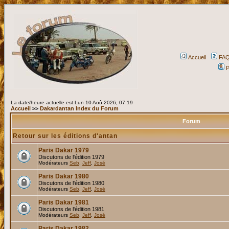
Accueil
FA
P
La date/heure actuelle est Lun 10 Aoû 2026, 07:19
Accueil
>>
Dakardantan Index du Forum
Forum
Retour sur les éditions d'antan
Paris Dakar 1979
Discutons de l'édition 1979
Modérateurs
Seb
,
Jeff
,
José
Paris Dakar 1980
Discutons de l'édition 1980
Modérateurs
Seb
,
Jeff
,
José
Paris Dakar 1981
Discutons de l'édition 1981
Modérateurs
Seb
,
Jeff
,
José
Paris Dakar 1982