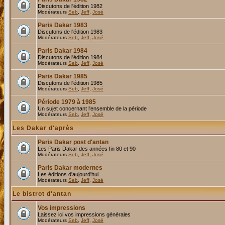
Discutons de l'édition 1982
Modérateurs
Seb
,
Jeff
,
José
Paris Dakar 1983
Discutons de l'édition 1983
Modérateurs
Seb
,
Jeff
,
José
Paris Dakar 1984
Discutons de l'édition 1984
Modérateurs
Seb
,
Jeff
,
José
Paris Dakar 1985
Discutons de l'édition 1985
Modérateurs
Seb
,
Jeff
,
José
Période 1979 à 1985
Un sujet concernant l'ensemble de la période
Modérateurs
Seb
,
Jeff
,
José
Les Dakar d'après
Paris Dakar post d'antan
Les Paris Dakar des années fin 80 et 90
Modérateurs
Seb
,
Jeff
,
José
Paris Dakar modernes
Les éditions d'aujourd'hui
Modérateurs
Seb
,
Jeff
,
José
Le bistrot d'antan
Vos impressions
Laissez ici vos impressions générales
Modérateurs
Seb
,
Jeff
,
José