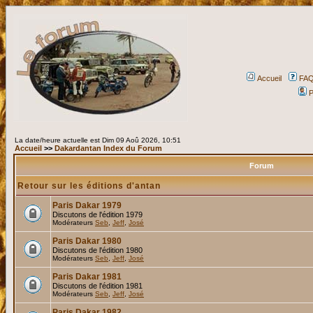
Accueil
FA
P
La date/heure actuelle est Dim 09 Aoû 2026, 10:51
Accueil
>>
Dakardantan Index du Forum
Forum
Retour sur les éditions d'antan
Paris Dakar 1979
Discutons de l'édition 1979
Modérateurs
Seb
,
Jeff
,
José
Paris Dakar 1980
Discutons de l'édition 1980
Modérateurs
Seb
,
Jeff
,
José
Paris Dakar 1981
Discutons de l'édition 1981
Modérateurs
Seb
,
Jeff
,
José
Paris Dakar 1982