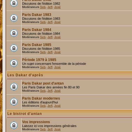
Discutons de l'édition 1982
Modérateurs
Seb
,
Jeff
,
José
Paris Dakar 1983
Discutons de l'édition 1983
Modérateurs
Seb
,
Jeff
,
José
Paris Dakar 1984
Discutons de l'édition 1984
Modérateurs
Seb
,
Jeff
,
José
Paris Dakar 1985
Discutons de l'édition 1985
Modérateurs
Seb
,
Jeff
,
José
Période 1979 à 1985
Un sujet concernant l'ensemble de la période
Modérateurs
Seb
,
Jeff
,
José
Les Dakar d'après
Paris Dakar post d'antan
Les Paris Dakar des années fin 80 et 90
Modérateurs
Seb
,
Jeff
,
José
Paris Dakar modernes
Les éditions d'aujourd'hui
Modérateurs
Seb
,
Jeff
,
José
Le bistrot d'antan
Vos impressions
Laissez ici vos impressions générales
Modérateurs
Seb
,
Jeff
,
José