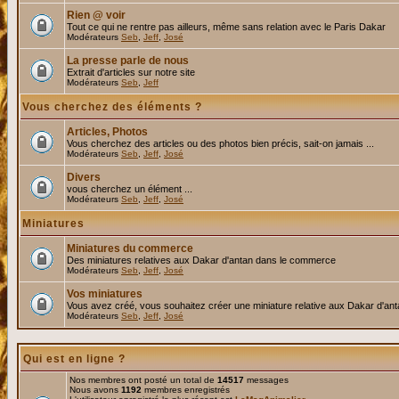
Rien @ voir
Tout ce qui ne rentre pas ailleurs, même sans relation avec le Paris Dakar
Modérateurs
Seb
,
Jeff
,
José
La presse parle de nous
Extrait d'articles sur notre site
Modérateurs
Seb
,
Jeff
Vous cherchez des éléments ?
Articles, Photos
Vous cherchez des articles ou des photos bien précis, sait-on jamais ...
Modérateurs
Seb
,
Jeff
,
José
Divers
vous cherchez un élément ...
Modérateurs
Seb
,
Jeff
,
José
Miniatures
Miniatures du commerce
Des miniatures relatives aux Dakar d'antan dans le commerce
Modérateurs
Seb
,
Jeff
,
José
Vos miniatures
Vous avez créé, vous souhaitez créer une miniature relative aux Dakar d'an
Modérateurs
Seb
,
Jeff
,
José
Qui est en ligne ?
Nos membres ont posté un total de
14517
messages
Nous avons
1192
membres enregistrés