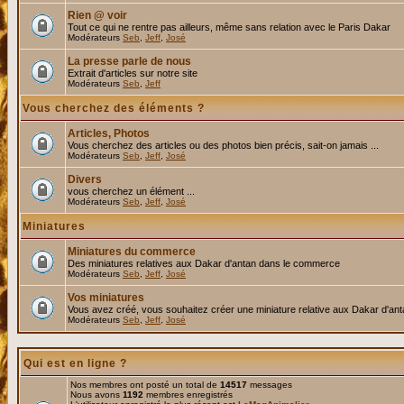
Rien @ voir
Tout ce qui ne rentre pas ailleurs, même sans relation avec le Paris Dakar
Modérateurs
Seb
,
Jeff
,
José
La presse parle de nous
Extrait d'articles sur notre site
Modérateurs
Seb
,
Jeff
Vous cherchez des éléments ?
Articles, Photos
Vous cherchez des articles ou des photos bien précis, sait-on jamais ...
Modérateurs
Seb
,
Jeff
,
José
Divers
vous cherchez un élément ...
Modérateurs
Seb
,
Jeff
,
José
Miniatures
Miniatures du commerce
Des miniatures relatives aux Dakar d'antan dans le commerce
Modérateurs
Seb
,
Jeff
,
José
Vos miniatures
Vous avez créé, vous souhaitez créer une miniature relative aux Dakar d'an
Modérateurs
Seb
,
Jeff
,
José
Qui est en ligne ?
Nos membres ont posté un total de
14517
messages
Nous avons
1192
membres enregistrés