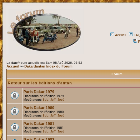
Accueil
FA
P
La date/heure actuelle est Sam 08 Aoû 2026, 05:52
Accueil
>>
Dakardantan Index du Forum
Forum
Retour sur les éditions d'antan
Paris Dakar 1979
Discutons de l'édition 1979
Modérateurs
Seb
,
Jeff
,
José
Paris Dakar 1980
Discutons de l'édition 1980
Modérateurs
Seb
,
Jeff
,
José
Paris Dakar 1981
Discutons de l'édition 1981
Modérateurs
Seb
,
Jeff
,
José
Paris Dakar 1982