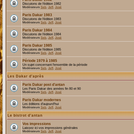
Discutons de l'édition 1982
Modérateurs
Seb
,
Jeff
,
José
Paris Dakar 1983
Discutons de l'édition 1983
Modérateurs
Seb
,
Jeff
,
José
Paris Dakar 1984
Discutons de l'édition 1984
Modérateurs
Seb
,
Jeff
,
José
Paris Dakar 1985
Discutons de l'édition 1985
Modérateurs
Seb
,
Jeff
,
José
Période 1979 à 1985
Un sujet concernant l'ensemble de la période
Modérateurs
Seb
,
Jeff
,
José
Les Dakar d'après
Paris Dakar post d'antan
Les Paris Dakar des années fin 80 et 90
Modérateurs
Seb
,
Jeff
,
José
Paris Dakar modernes
Les éditions d'aujourd'hui
Modérateurs
Seb
,
Jeff
,
José
Le bistrot d'antan
Vos impressions
Laissez ici vos impressions générales
Modérateurs
Seb
,
Jeff
,
José